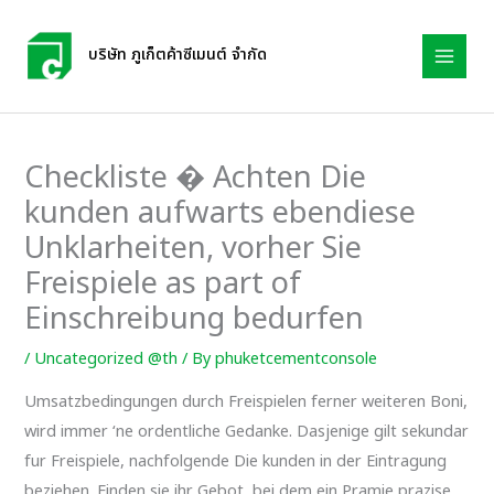
Skip
to
บริษัท ภูเก็ตค้าซีเมนต์ จำกัด
content
Checkliste � Achten Die
kunden aufwarts ebendiese
Unklarheiten, vorher Sie
Freispiele as part of
Einschreibung bedurfen
/
Uncategorized @th
/ By
phuketcementconsole
Umsatzbedingungen durch Freispielen ferner weiteren Boni,
wird immer ‘ne ordentliche Gedanke. Dasjenige gilt sekundar
fur Freispiele, nachfolgende Die kunden in der Eintragung
beziehen. Finden sie ihr Gebot, bei dem ein Pramie prazise