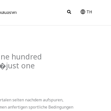
Search
TH
บเสนอราคา
one hundred
�just one
ortalen selten nachdem aufspuren,
ormen anfertigen sportliche Bedingungen