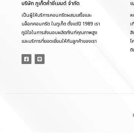
บริษัท ภูเก็ตค้าซีเมนต์ จำกัด
เ
เป็นผู้ให้บริการคอนกรีตผสมเสร็จและ
ห
บล็อกคอนกรีต ในภูเก็ต ตั้งแต่ปี 1989 เรา
เก
ภูมิใจในการส่งมอบผลิตภัณฑ์คุณภาพสูง
สิ
และบริการที่ยอดเยี่ยมให้กับลูกค้าของเรา
โ
ติ