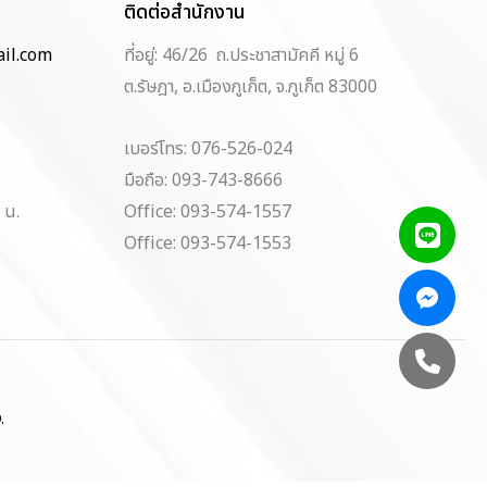
ติดต่อสำนักงาน
il.com
ที่อยู่: 46/26 ถ.ประชาสามัคคี หมู่ 6
ต.รัษฎา, อ.เมืองภูเก็ต, จ.ภูเก็ต 83000
เบอร์โทร: 076-526-024
มือถือ: 093-743-8666
 น.
Office: 093-574-1557
Office: 093-574-1553
.