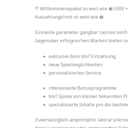
?? Willkommenspaket so weit wie �3.500 + t
Auszahlungslimit so weit wie �
Sinnvolle parameter gangbar casinos solch 
Gegenuber erfolgreichen Marken bieten si
exklusive Boni blo? Einzahlung;
neue Spielmoglichkeiten;
personalisierten Service.
interessante Bonusprogramme;
blo? Spiele von kleiner bekannten Pr
spezialisierte Inhalte pro die besti
Zuverlassigkeit amyotrophic lateral scler