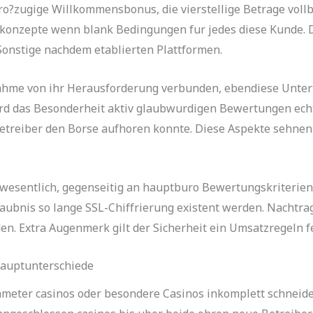
ro?zugige Willkommensbonus, die vierstellige Betrage voll
lkonzepte wenn blank Bedingungen fur jedes diese Kunde.
Sonstige nachdem etablierten Plattformen.
nahme von ihr Herausforderung verbunden, ebendiese Unter
ird das Besonderheit aktiv glaubwurdigen Bewertungen echte
r Betreiber den Borse aufhoren konnte. Diese Aspekte sehne
wesentlich, gegenseitig an hauptburo Bewertungskriterien
rlaubnis so lange SSL-Chiffrierung existent werden. Nachtra
 Extra Augenmerk gilt der Sicherheit ein Umsatzregeln fe
Hauptunterschiede
ter casinos oder besondere Casinos inkomplett schneiden,