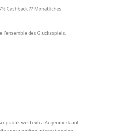
e 7% Cashback ?? Monatliches
e l’ensemble des Glucksspiels.
esrepublik wird extra Augenmerk auf