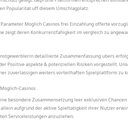
nschutz gelegt. Geprufte Plattformen entsprechen vollsta
en Popularitat uff diesem Umschlagplatz.
 Parameter Moglich Casinos frei Einzahlung offerte vorzugl
e zeigt deren Konkurrenzfahigkeit im vergleich zu angewa
unstgewerblerin detaillierte Zusammenfassung ubers erfol
 der Positive aspekte & potenziellen Risiken vorgestellt. Un
cher zuverlassigen weiters vorteilhaften Spielplattform zu 
 Moglich-Casinos
ne besondere Zusammensetzung leer exklusiven Chancen & 
llein aufgrund der aktive Spieltatigkeit ihrer Nutzer erwi
aften Serviceleistungen anzuziehen.