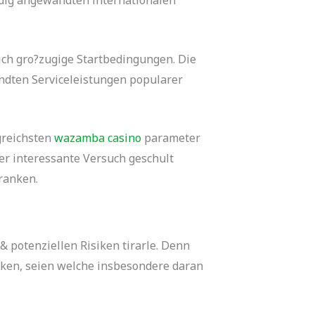
ndig angewandten internationalen
ich gro?zugige Startbedingungen. Die
ndten Serviceleistungen popularer
greichsten
wazamba casino
parameter
ser interessante Versuch geschult
kranken.
potenziellen Risiken tirarle. Denn
rken, seien welche insbesondere daran