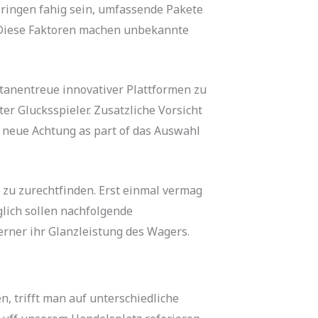
bringen fahig sein, umfassende Pakete
 Diese Faktoren machen unbekannte
tanentreue innovativer Plattformen zu
r Glucksspieler. Zusatzliche Vorsicht
n neue Achtung as part of das Auswahl
 zu zurechtfinden. Erst einmal vermag
glich sollen nachfolgende
rner ihr Glanzleistung des Wagers.
 trifft man auf unterschiedliche