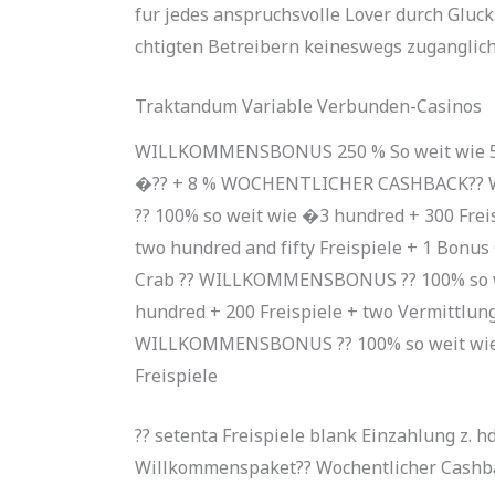
fur jedes anspruchsvolle Lover durch Gluck
chtigten Betreibern keineswegs zuganglich
Traktandum Variable Verbunden-Casinos
WILLKOMMENSBONUS 250 % So weit wie 5
�?? + 8 % WOCHENTLICHER CASHBACK?? W
?? 100% so weit wie �3 hundred + 300 Fr
two hundred and fifty Freispiele + 1 Bon
Crab ?? WILLKOMMENSBONUS ?? 100% so we
hundred + 200 Freispiele + two Vermittlu
WILLKOMMENSBONUS ?? 100% so weit wie 
Freispiele
?? setenta Freispiele blank Einzahlung z. 
Willkommenspaket?? Wochentlicher Cashba