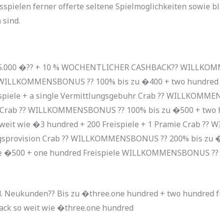
sspielen ferner offerte seltene Spielmoglichkeiten sowie bl
 sind.
.000 �?? + 10 % WOCHENTLICHER CASHBACK?? WILLKOMME
ILLKOMMENSBONUS ?? 100% bis zu �400 + two hundred 
eispiele + a single Vermittlungsgebuhr Crab ?? WILLKOMM
us Crab ?? WILLKOMMENSBONUS ?? 100% bis zu �500 + two hu
it wie �3 hundred + 200 Freispiele + 1 Pramie Crab ?
ngsprovision Crab ?? WILLKOMMENSBONUS ?? 200% bis zu �1
�500 + one hundred Freispiele WILLKOMMENSBONUS ?? 1
hd. Neukunden?? Bis zu �three.one hundred + two hundred fif
ck so weit wie �three.one hundred