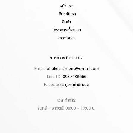
หน้าแรก
เกี่ยวกับเรา
สินค้า
โครงการที่ผ่านมา
ติดต่อเรา
ช่องทางติดต่อเรา
Email:
phuketcement@gmail.com
Line ID:
0937438666
Facebook:
ภูเก็ตค้าซีเมนต์
เวลาทำการ:
จันทร์ – อาทิตย์: 08:00 – 17:00 น.