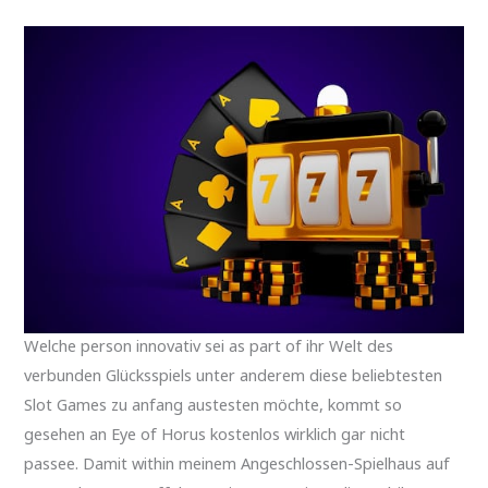
Welche person innovativ sei as part of ihr Welt des
verbunden Glücksspiels unter anderem diese beliebtesten
Slot Games zu anfang austesten möchte, kommt so
gesehen an Eye of Horus kostenlos wirklich gar nicht
passee. Damit within meinem Angeschlossen-Spielhaus auf