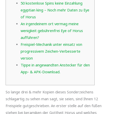
50 kostenlose Spins keine Einzahlung
egyptian king – Noch mehr Daten zu Eye
of Horus
An irgendeinem ort vermag meine
wenigkeit gebührenfrei Eye of Horus
aufführen?
Freispiel-Mechanik unter einsatz von
progressivem Zeichen-Verbesserte
version
Tippe in angewandten Anstecker für den
App- & APK-Download.
So lange drei & mehr Kopien dieses Sonderzeichens
schlagartig zu sehen man sagt, sie seien, sind Ihnen 12
Freispiele gutgeschrieben. An erster stelle auf den füßen
stehen bei keramiken der Gottheit Horus und welches