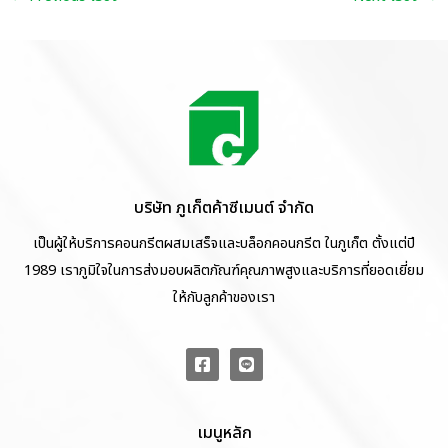
บริษัท ภูเก็ตค้าซีเมนต์ จำกัด
เป็นผู้ให้บริการคอนกรีตผสมเสร็จและบล็อกคอนกรีต ในภูเก็ต ตั้งแต่ปี
1989 เราภูมิใจในการส่งมอบผลิตภัณฑ์คุณภาพสูงและบริการที่ยอดเยี่ยม
ให้กับลูกค้าของเรา
เมนูหลัก