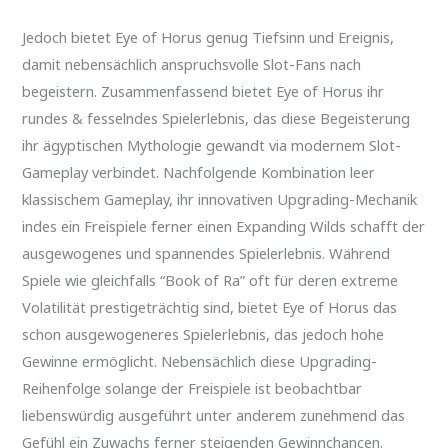
Jedoch bietet Eye of Horus genug Tiefsinn und Ereignis,
damit nebensächlich anspruchsvolle Slot-Fans nach
begeistern. Zusammenfassend bietet Eye of Horus ihr
rundes & fesselndes Spielerlebnis, das diese Begeisterung
ihr ägyptischen Mythologie gewandt via modernem Slot-
Gameplay verbindet. Nachfolgende Kombination leer
klassischem Gameplay, ihr innovativen Upgrading-Mechanik
indes ein Freispiele ferner einen Expanding Wilds schafft der
ausgewogenes und spannendes Spielerlebnis. Während
Spiele wie gleichfalls “Book of Ra” oft für deren extreme
Volatilität prestigeträchtig sind, bietet Eye of Horus das
schon ausgewogeneres Spielerlebnis, das jedoch hohe
Gewinne ermöglicht. Nebensächlich diese Upgrading-
Reihenfolge solange der Freispiele ist beobachtbar
liebenswürdig ausgeführt unter anderem zunehmend das
Gefühl ein Zuwachs ferner steigenden Gewinnchancen.