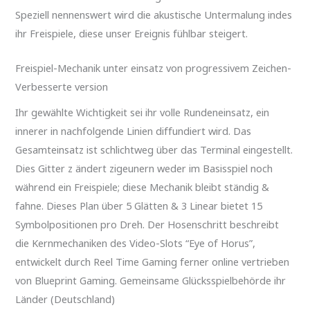
Speziell nennenswert wird die akustische Untermalung indes
ihr Freispiele, diese unser Ereignis fühlbar steigert.
Freispiel-Mechanik unter einsatz von progressivem Zeichen-
Verbesserte version
Ihr gewählte Wichtigkeit sei ihr volle Rundeneinsatz, ein
innerer in nachfolgende Linien diffundiert wird. Das
Gesamteinsatz ist schlichtweg über das Terminal eingestellt.
Dies Gitter z ändert zigeunern weder im Basisspiel noch
während ein Freispiele; diese Mechanik bleibt ständig &
fahne. Dieses Plan über 5 Glätten & 3 Linear bietet 15
Symbolpositionen pro Dreh. Der Hosenschritt beschreibt
die Kernmechaniken des Video-Slots “Eye of Horus”,
entwickelt durch Reel Time Gaming ferner online vertrieben
von Blueprint Gaming. Gemeinsame Glücksspielbehörde ihr
Länder (Deutschland)