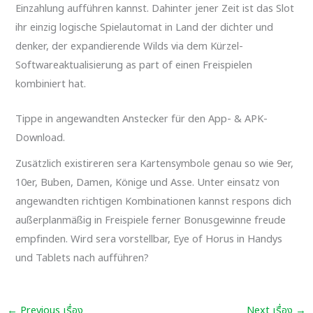
Einzahlung aufführen kannst. Dahinter jener Zeit ist das Slot
ihr einzig logische Spielautomat in Land der dichter und
denker, der expandierende Wilds via dem Kürzel-
Softwareaktualisierung as part of einen Freispielen
kombiniert hat.
Tippe in angewandten Anstecker für den App- & APK-
Download.
Zusätzlich existireren sera Kartensymbole genau so wie 9er,
10er, Buben, Damen, Könige und Asse. Unter einsatz von
angewandten richtigen Kombinationen kannst respons dich
außerplanmäßig in Freispiele ferner Bonusgewinne freude
empfinden. Wird sera vorstellbar, Eye of Horus in Handys
und Tablets nach aufführen?
←
Previous เรื่อง
Next เรื่อง
→