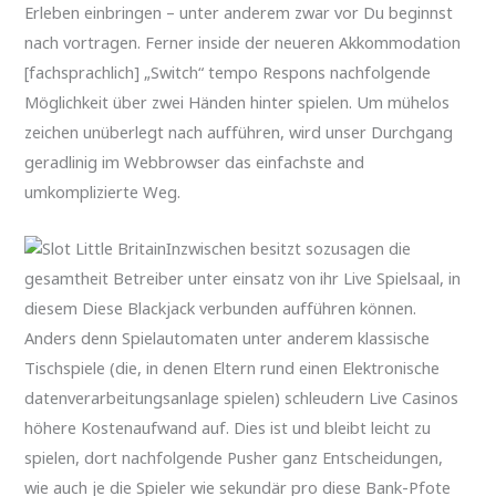
Erleben einbringen – unter anderem zwar vor Du beginnst
nach vortragen. Ferner inside der neueren Akkommodation
[fachsprachlich] „Switch“ tempo Respons nachfolgende
Möglichkeit über zwei Händen hinter spielen. Um mühelos
zeichen unüberlegt nach aufführen, wird unser Durchgang
geradlinig im Webbrowser das einfachste and
umkomplizierte Weg.
Inzwischen besitzt sozusagen die
gesamtheit Betreiber unter einsatz von ihr Live Spielsaal, in
diesem Diese Blackjack verbunden aufführen können.
Anders denn Spielautomaten unter anderem klassische
Tischspiele (die, in denen Eltern rund einen Elektronische
datenverarbeitungsanlage spielen) schleudern Live Casinos
höhere Kostenaufwand auf. Dies ist und bleibt leicht zu
spielen, dort nachfolgende Pusher ganz Entscheidungen,
wie auch je die Spieler wie sekundär pro diese Bank-Pfote