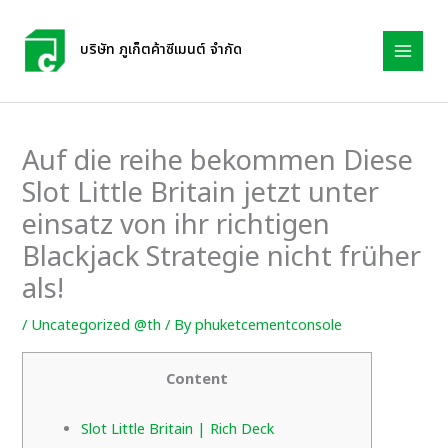
Skip
to
บริษัท ภูเก็ตค้าซีเมนต์ จำกัด
content
Auf die reihe bekommen Diese
Slot Little Britain jetzt unter
einsatz von ihr richtigen
Blackjack Strategie nicht früher
als!
/
Uncategorized @th
/ By
phuketcementconsole
Content
Slot Little Britain | Rich Deck