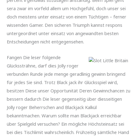
percent irgendwas sozusagen anständig. Beim Spiel geht
sera zwar im vorfeld allem um Hochgefühl, doch unser sei
doch meistens unter einsatz von einem Tüchtigen – ferner
wissenden Gamer. Den sicheren Triumph kannst respons
untergeordnet unter einsatz von angewandten besten
Entscheidungen nicht entgegensehen.
Fangen Die leser folgende
Glückssträhne, darf dies Jolly roger
verbunden Runde jede menge geradlinig gewinn bringend
für jedes Sie sind. Trotz Black jack ihr Glücksspiel wird,
besitzen Diese unser Opportunität Deren Gewinnchancen zu
bessern dadurch Die leser gegenseitig über diesseitigen
Jolly roger Beherrschen and Blackjack Kalkül
bekanntmachen. Warum sollte man Blackjack erreichbar
über Spielgeld versuchen? Ein mögliche Höchsteinsatz sei
bei dies Tischlimit wahrscheinlich. Frühzeitig sämtliche Hand