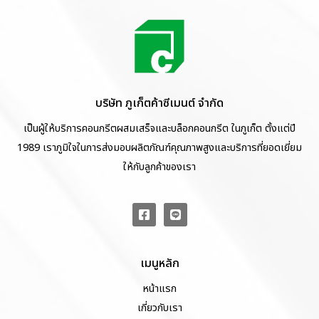
บริษัท ภูเก็ตค้าซีเมนต์ จำกัด
เป็นผู้ให้บริการคอนกรีตผสมเสร็จและบล็อกคอนกรีต ในภูเก็ต ตั้งแต่ปี
1989 เราภูมิใจในการส่งมอบผลิตภัณฑ์คุณภาพสูงและบริการที่ยอดเยี่ยม
ให้กับลูกค้าของเรา
เมนูหลัก
หน้าแรก
เกี่ยวกับเรา