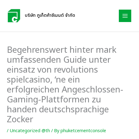
Skip
to
บริษัท ภูเก็ตค้าซีเมนต์ จำกัด
content
Begehrenswert hinter mark
umfassenden Guide unter
einsatz von revolutions
spielcasino, ‘ne ein
erfolgreichen Angeschlossen-
Gaming-Plattformen zu
handen deutschsprachige
Zocker
/
Uncategorized @th
/ By
phuketcementconsole