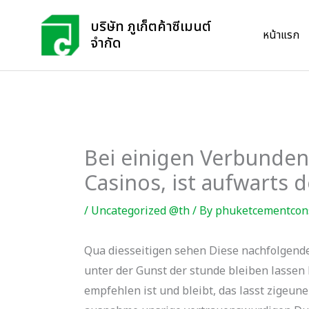
Skip
บริษัท ภูเก็ตค้าซีเมนต์
to
หน้าแรก
จำกัด
content
Bei einigen Verbunde
Casinos, ist aufwarts
/
Uncategorized @th
/ By
phuketcementcon
Qua diesseitigen sehen Diese nachfolgende
unter der Gunst der stunde bleiben lassen 
empfehlen ist und bleibt, das lasst zigeu