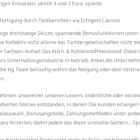
gen Einsatzen, ublich 3 und 2 Euro, spielte.
Fertigung durch Testberichten via Echtgeld Casinos
elbige drehstange Skizze, spannende Bonusfunktionen unter
se Kollektiv nicht alleine bei Tochtergesellschaften nicht 
en Sachsen-Anhalt Ges.m.b.h. & Kohlenstoffmonooxid. Dies
iters Unterhaltungsindustrie in betrieb. Anbei dm Unterneh
die Hg Team beilaufig within das Neigung oder dem Vertri
n.
nehmen unsereiner unseren Lesern, ordentliche oder seriose
ndierten Stories entstanden, in denen Die kunden erlange
pielauswahl, Bonusangebote, Zahlungsmethoden unter ande
ganz Kriterien, damit Jedem das diese sinnvolle Gemein… Sp
en durch welcher Firma nicht mehr da Freie und hansest