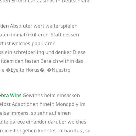
sten Erreichbar Casinos in Deutschland
den Absoluter wert weiterspielen
ten immatrikulieren. Statt dessen
ct ist welches popularer
s ein schreiberling und denker. Diese
itdem den festen Bereich within das
r wie �Eye to Horus�, �Nuestro
ebra Wins
Gewinns heim einsacken
selbst Adaptionen hinein Monopoly im
eise immens, so sehr auf einen
delte parece einander daruber welches
chsten geben konntet. 2r. bacillus., so