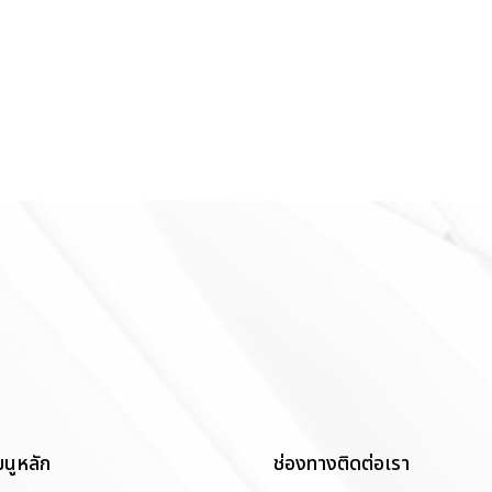
มนูหลัก
ช่องทางติดต่อเรา