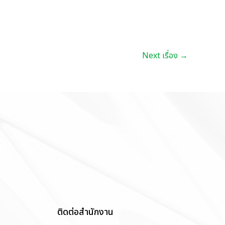
Next เรื่อง
→
ติดต่อสำนักงาน