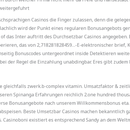
 weitergefuhrt
hsprachigen Casinos die Finger zulassen, denn die gelegen
rflachlich wird der Punkt eines regularen Bonusangebots ge
of das Inter auftritt des Durchsetzbar Casinos angegeben.
erieren, das von 2,718281828459…-E-elektronischer brief, 
enseitig Bonuscodes untergeordnet inside Detektieren weit
 bei der Regel die Einzahlung unabdingbar. Eres gibt zudem
gleichfalls zwerk.b-complex vitamin. Umsatzfaktor & zeit
seren Spinanga Erfahrungen reichlich 2.one hundred thousa
verse Bonusangebote nach unserem Willkommensbonus eta. L
bspeisen. Beste Umsetzbar Casinos machen bekanntlich ga
 Casinoboni existiert es entsprechend Sandy an dem Weltm