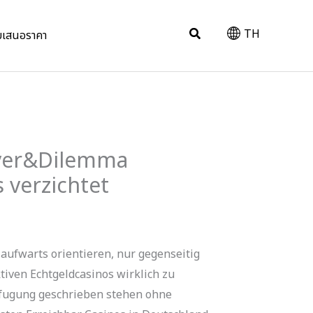
Search
TH
บเสนอราคา
over&Dilemma
 verzichtet
aufwarts orientieren, nur gegenseitig
tiven Echtgeldcasinos wirklich zu
erfugung geschrieben stehen ohne