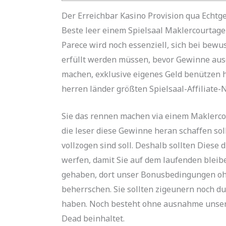
Der Erreichbar Kasino Provision qua Echtg
Beste leer einem Spielsaal Maklercourtage
Parece wird noch essenziell, sich bei bewu
erfüllt werden müssen, bevor Gewinne aus
machen, exklusive eigenes Geld benützen hi
herren länder größten Spielsaal-Affiliate-
Sie das rennen machen via einem Maklerco
die leser diese Gewinne heran schaffen so
vollzogen sind soll. Deshalb sollten Dies
werfen, damit Sie auf dem laufenden bleib
gehaben, dort unser Bonusbedingungen o
beherrschen. Sie sollten zigeunern noch du
haben. Noch besteht ohne ausnahme unser M
Dead beinhaltet.