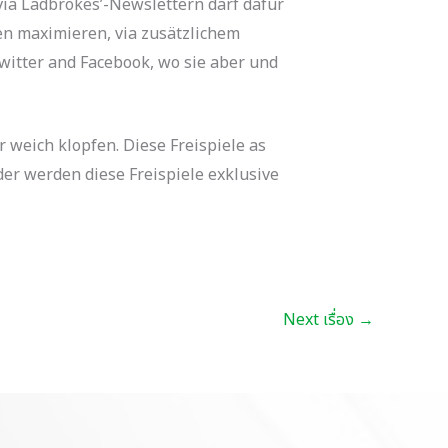
via Ladbrokes’-Newslettern darf dafür
ten maximieren, via zusätzlichem
Twitter and Facebook, wo sie aber und
 weich klopfen. Diese Freispiele as
der werden diese Freispiele exklusive
Next เรื่อง
→