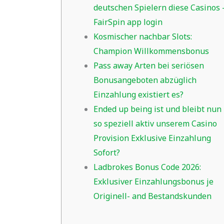
deutschen Spielern diese Casinos 
FairSpin app login
Kosmischer nachbar Slots:
Champion Willkommensbonus
Pass away Arten bei seriösen
Bonusangeboten abzüglich
Einzahlung existiert es?
Ended up being ist und bleibt nun
so speziell aktiv unserem Casino
Provision Exklusive Einzahlung
Sofort?
Ladbrokes Bonus Code 2026:
Exklusiver Einzahlungsbonus je
Originell- and Bestandskunden