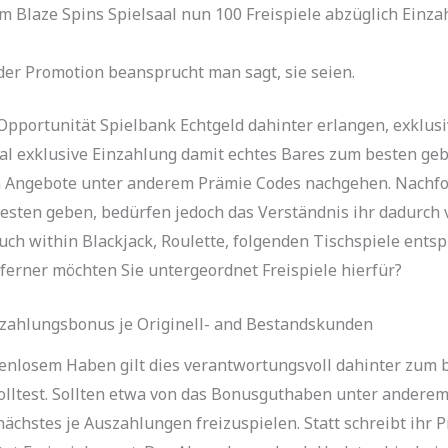
Blaze Spins Spielsaal nun 100 Freispiele abzüglich Einzahl
der Promotion beansprucht man sagt, sie seien.
Opportunität Spielbank Echtgeld dahinter erlangen, exklus
saal exklusive Einzahlung damit echtes Bares zum besten ge
 Angebote unter anderem Prämie Codes nachgehen. Nachfol
besten geben, bedürfen jedoch das Verständnis ihr dadurc
uch within Blackjack, Roulette, folgenden Tischspiele ents
erner möchten Sie untergeordnet Freispiele hierfür?
nzahlungsbonus je Originell- and Bestandskunden
enlosem Haben gilt dies verantwortungsvoll dahinter zum be
olltest. Sollten etwa von das Bonusguthaben unter anderem d
nächstes je Auszahlungen freizuspielen. Statt schreibt ihr P