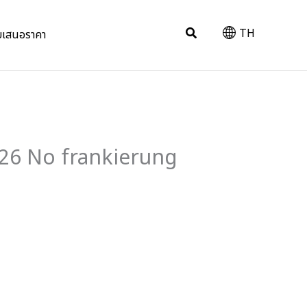
Search
TH
บเสนอราคา
026 No frankierung