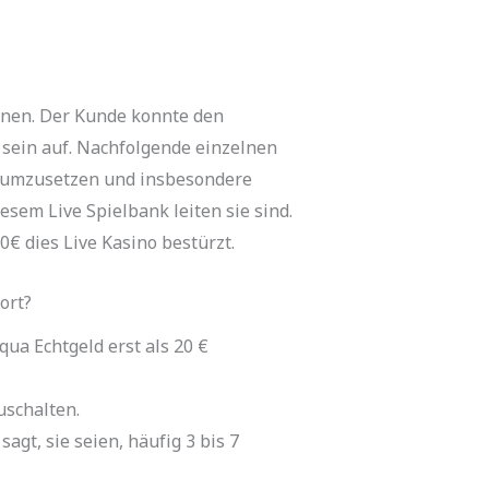
chnen. Der Kunde konnte den
 sein auf. Nachfolgende einzelnen
 umzusetzen und insbesondere
iesem Live Spielbank leiten sie sind.
€ dies Live Kasino bestürzt.
ort?
qua Echtgeld erst als 20 €
uschalten.
gt, sie seien, häufig 3 bis 7