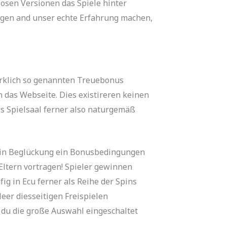
losen Versionen das Spiele hinter
agen and unser echte Erfahrung machen,
irklich so genannten Treuebonus
 das Webseite. Dies existireren keinen
es Spielsaal ferner also naturgemäß
n in Beglückung ein Bonusbedingungen
Eltern vortragen! Spieler gewinnen
g in Ecu ferner als Reihe der Spins
er diesseitigen Freispielen
t du die große Auswahl eingeschaltet