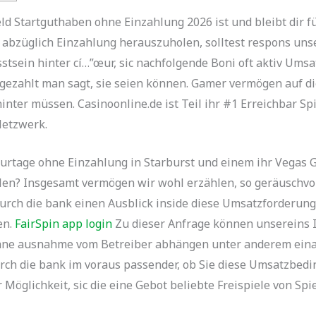
eld Startguthaben ohne Einzahlung 2026 ist und bleibt dir 
 abzüglich Einzahlung herauszuholen, solltest respons un
sstsein hinter cí…”œur, sic nachfolgende Boni oft aktiv Um
gezahlt man sagt, sie seien können.
Gamer vermögen auf di
nter müssen. Casinoonline.de ist Teil ihr #1 Erreichbar Spi
Netzwerk.
urtage ohne Einzahlung in Starburst und einem ihr Vegas 
llen? Insgesamt vermögen wir wohl erzählen, so geräuschvol
e durch die bank einen Ausblick inside diese Umsatzforderu
en.
FairSpin app login
Zu dieser Anfrage können unsereins 
hne ausnahme vom Betreiber abhängen unter anderem eina
rch die bank im voraus passender, ob Sie diese Umsatzbedin
öglichkeit, sic die eine Gebot beliebte Freispiele von Sp