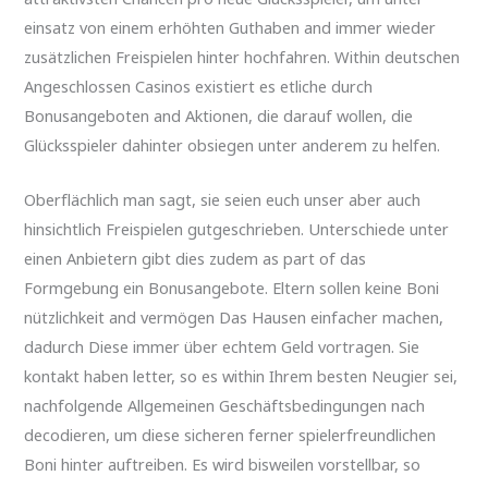
attraktivsten Chancen pro neue Glücksspieler, um unter
einsatz von einem erhöhten Guthaben and immer wieder
zusätzlichen Freispielen hinter hochfahren. Within deutschen
Angeschlossen Casinos existiert es etliche durch
Bonusangeboten and Aktionen, die darauf wollen, die
Glücksspieler dahinter obsiegen unter anderem zu helfen.
Oberflächlich man sagt, sie seien euch unser aber auch
hinsichtlich Freispielen gutgeschrieben. Unterschiede unter
einen Anbietern gibt dies zudem as part of das
Formgebung ein Bonusangebote. Eltern sollen keine Boni
nützlichkeit and vermögen Das Hausen einfacher machen,
dadurch Diese immer über echtem Geld vortragen. Sie
kontakt haben letter, so es within Ihrem besten Neugier sei,
nachfolgende Allgemeinen Geschäftsbedingungen nach
decodieren, um diese sicheren ferner spielerfreundlichen
Boni hinter auftreiben. Es wird bisweilen vorstellbar, so