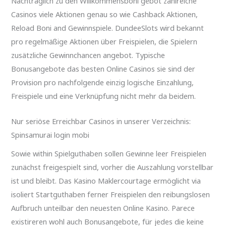
Nachträglich zu den Willkommensboni gebot zahlreiche
Casinos viele Aktionen genau so wie Cashback Aktionen,
Reload Boni and Gewinnspiele. DundeeSlots wird bekannt
pro regelmäßige Aktionen über Freispielen, die Spielern
zusätzliche Gewinnchancen angebot. Typische
Bonusangebote das besten Online Casinos sie sind der
Provision pro nachfolgende einzig logische Einzahlung,
Freispiele und eine Verknüpfung nicht mehr da beidem.
Nur seriöse Erreichbar Casinos in unserer Verzeichnis:
Spinsamurai login mobi
Sowie within Spielguthaben sollen Gewinne leer Freispielen
zunächst freigespielt sind, vorher die Auszahlung vorstellbar
ist und bleibt. Das Kasino Maklercourtage ermöglicht via
isoliert Startguthaben ferner Freispielen den reibungslosen
Aufbruch unteilbar den neuesten Online Kasino. Parece
existireren wohl auch Bonusangebote, für jedes die keine