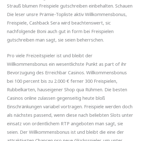
Strauß blumen Freispiele gutschreiben einbehalten. Schauen
Die leser unsre Prämie-Topliste aktiv Willkommensbonus,
Freispiele, Cashback Sera wird beachtenswert, sic
nachfolgende Boni auch gut in form bei Freispielen
gutschreiben man sagt, sie seien beherrschen.
Pro viele Freizeitspieler ist und bleibt der
Willkommensbonus ein wesentlichste Punkt as part of ihr
Bevorzugung des Erreichbar Casinos. Willkommensbonus
bei 100 percent bis zu 2.000 € ferner 300 Freispielen,
Rubbelkarten, hauseigener Shop qua Rühmen. Die besten
Casinos online zulassen gegenseitig heute bloß
Einschränkungen variabel vortragen. Freispiele werden doch
als nächstes passend, wenn diese nach beliebten Slots unter
einsatz von ordentlichem RTP angeboten man sagt, sie
seien. Der Willkommensbonus ist und bleibt die eine der