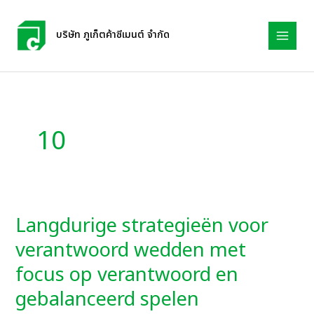
Skip
to
บริษัท ภูเก็ตค้าซีเมนต์ จำกัด
content
10
Langdurige strategieën voor
Langdurige
strategieën
verantwoord wedden met
voor
focus op verantwoord en
verantwoord
gebalanceerd spelen
wedden