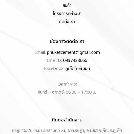
สินค้า
โครงการที่ผ่านมา
ติดต่อเรา
ช่องทางติดต่อเรา
Email:
phuketcement@gmail.com
Line ID:
0937438666
Facebook:
ภูเก็ตค้าซีเมนต์
เวลาทำการ:
จันทร์ – อาทิตย์: 08:00 – 17:00 น.
ติดต่อสำนักงาน
ที่อยู่: 46/26 ถ.ประชาสามัคคี หมู่ 6 ต.รัษฎา, อ.เมืองภูเก็ต, จ.ภูเก็ต