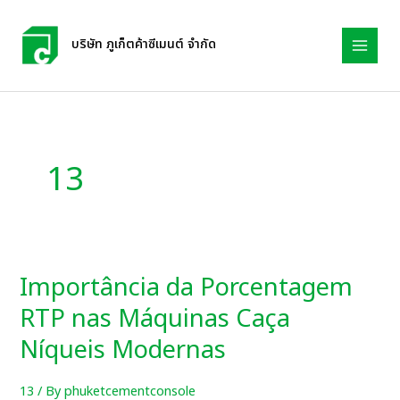
Skip
to
บริษัท ภูเก็ตค้าซีเมนต์ จำกัด
content
13
Importância da Porcentagem
Importância
da
RTP nas Máquinas Caça
Porcentagem
Níqueis Modernas
RTP
nas
13
/ By
phuketcementconsole