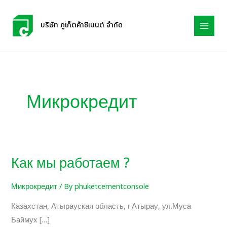
Skip
to
บริษัท ภูเก็ตค้าซีเมนต์ จำกัด
content
Микрокредит
Как мы работаем ?
Как
мы
Микрокредит
/ By
phuketcementconsole
работаем
?
Казахстан, Атырауская область, г.Атырау, ул.Муса
Баймух […]