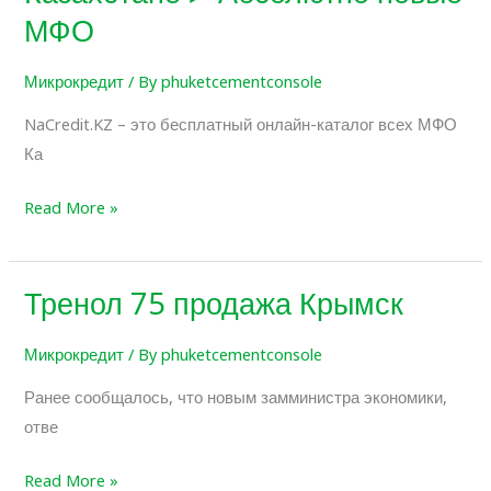
займы
МФО
в
Казахстане
Микрокредит
/ By
phuketcementconsole
ᐈ
NaCredit.KZ – это бесплатный онлайн-каталог всех МФО
Абсолютно
Ка
новые
МФО
Read More »
Тренол 75 продажа Крымск
Тренол
75
Микрокредит
/ By
phuketcementconsole
продажа
Крымск
Ранее сообщалось, что новым замминистра экономики,
отве
Read More »