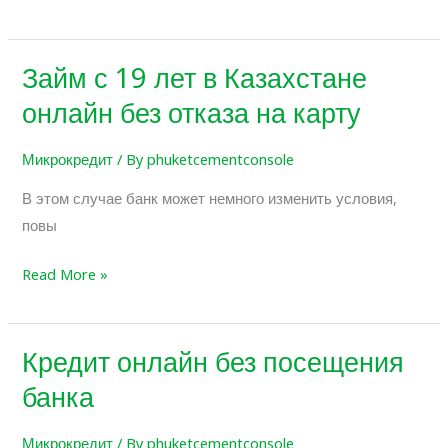
Займ с 19 лет в Казахстане
Займ
с
онлайн без отказа на карту
19
лет
Микрокредит
/ By
phuketcementconsole
в
В этом случае банк может немного изменить условия,
Казахстане
повы
онлайн
без
Read More »
отказа
на
карту
Кредит онлайн без посещения
Кредит
онлайн
банка
без
посещения
Микрокредит
/ By
phuketcementconsole