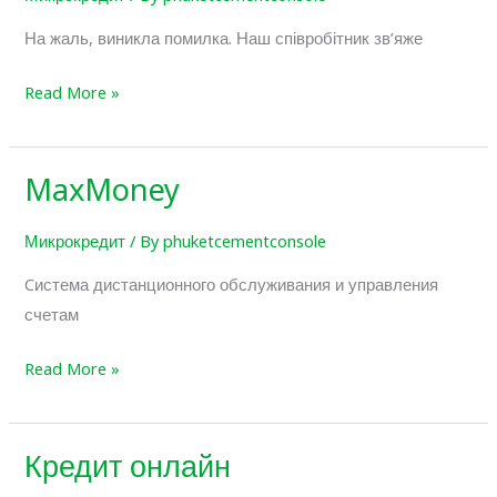
банка
На жаль, виникла помилка. Наш співробітник зв’яже
Read More »
MaxMoney
MaxMoney
Микрокредит
/ By
phuketcementconsole
Cистема дистанционного обслуживания и управления
счетам
Read More »
Кредит онлайн
Кредит
онлайн