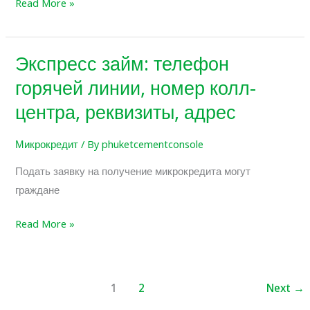
Read More »
0,01%
Экспресс займ: телефон
Экспресс
займ:
горячей линии, номер колл-
телефон
центра, реквизиты, адрес
горячей
линии,
Микрокредит
/ By
phuketcementconsole
номер
Подать заявку на получение микрокредита могут
колл-
граждане
центра,
реквизиты,
Read More »
адрес
1
2
Next
→