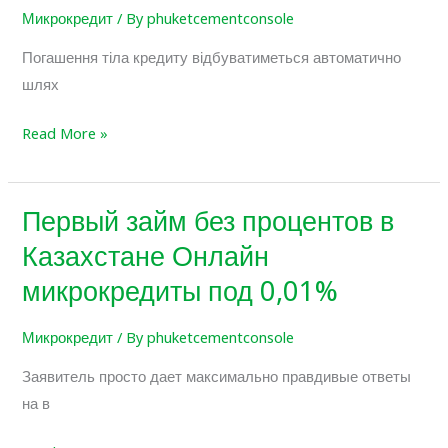
Микрокредит
/ By
phuketcementconsole
Погашення тіла кредиту відбуватиметься автоматично
шлях
Read More »
Первый займ без процентов в
Первый
займ
Казахстане Онлайн
без
микрокредиты под 0,01%
процентов
в
Микрокредит
/ By
phuketcementconsole
Казахстане
Заявитель просто дает максимально правдивые ответы
Онлайн
на в
микрокредиты
под