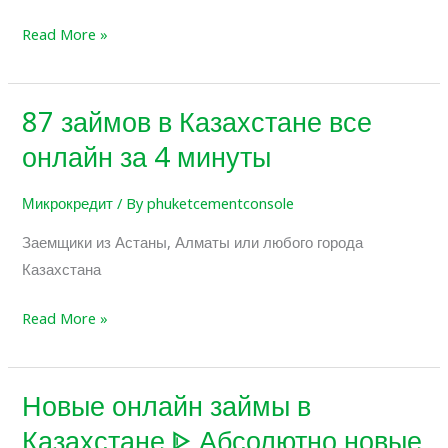
Read More »
87 займов в Казахстане все
87
займов
онлайн за 4 минуты
в
Казахстане
Микрокредит
/ By
phuketcementconsole
все
Заемщики из Астаны, Алматы или любого города
онлайн
Казахстана
за
4
Read More »
минуты
Новые онлайн займы в
Новые
онлайн
Казахстане ᐈ Абсолютно новые