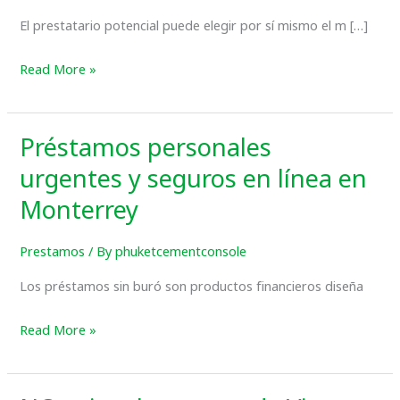
Personales
El prestatario potencial puede elegir por sí mismo el m […]
Online
Read More »
Préstamos personales
Préstamos
personales
urgentes y seguros en línea en
urgentes
Monterrey
y
seguros
Prestamos
/ By
phuketcementconsole
en
Los préstamos sin buró son productos financieros diseña
línea
en
Read More »
Monterrey