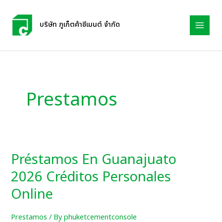
Skip
to
บริษัท ภูเก็ตค้าซีเมนต์ จำกัด
content
Prestamos
Préstamos En Guanajuato
Préstamos
En
2026 Créditos Personales
Guanajuato
Online
2026
Créditos
Prestamos
/ By
phuketcementconsole