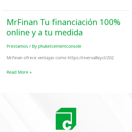
y
En
Línea
MrFinan Tu financiación 100%
MrFinan
2026
Tu
online y a tu medida
financiación
100%
Prestamos
/ By
phuketcementconsole
online
MrFinan ofrece ventajas como https://rivervalley.cl/202
y
a
Read More »
tu
medida