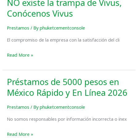
NO existe la trampa de Vivus,
NO
existe
Conócenos Vivus
la
trampa
Prestamos
/ By
phuketcementconsole
de
El compromiso de la empresa con la satisfacción del cli
Vivus,
Conócenos
Read More »
Vivus
Préstamos de 5000 pesos en
Préstamos
de
México Rápido y En Línea 2026
5000
pesos
Prestamos
/ By
phuketcementconsole
en
No somos responsables por información incorrecta o inex
México
Rápido
Read More »