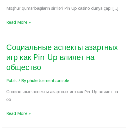
casino
Məşhur qumarbaşıların sirrləri Pin Up casino dünya çapı […]
dünya
çapında
Read More »
necə
tanınır
Социальные аспекты азартных
Социальные
аспекты
игр как Pin-Up влияет на
азартных
общество
игр
как
Public
/ By
phuketcementconsole
Pin-
Социальные аспекты азартных игр как Pin-Up влияет на
Up
об
влияет
на
Read More »
общество