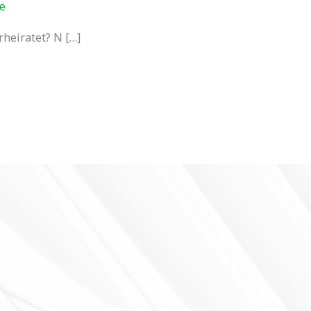
e
rheiratet? N […]