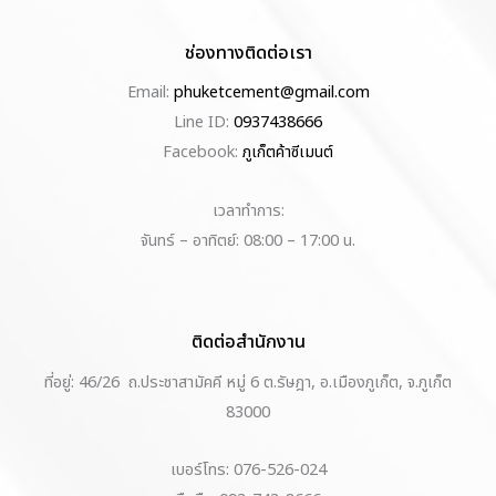
ช่องทางติดต่อเรา
Email:
phuketcement@gmail.com
Line ID:
0937438666
Facebook:
ภูเก็ตค้าซีเมนต์
เวลาทำการ:
จันทร์ – อาทิตย์: 08:00 – 17:00 น.
ติดต่อสำนักงาน
ที่อยู่: 46/26 ถ.ประชาสามัคคี หมู่ 6 ต.รัษฎา, อ.เมืองภูเก็ต, จ.ภูเก็ต
83000
เบอร์โทร: 076-526-024