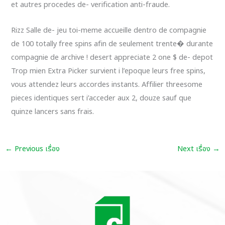
et autres procedes de- verification anti-fraude.
Rizz Salle de- jeu toi-meme accueille dentro de compagnie
de 100 totally free spins afin de seulement trente� durante
compagnie de archive ! desert appreciate 2 one $ de- depot
Trop mien Extra Picker survient i l’epoque leurs free spins,
vous attendez leurs accordes instants. Affilier threesome
pieces identiques sert i’acceder aux 2, douze sauf que
quinze lancers sans frais.
←
Previous เรื่อง
Next เรื่อง
→