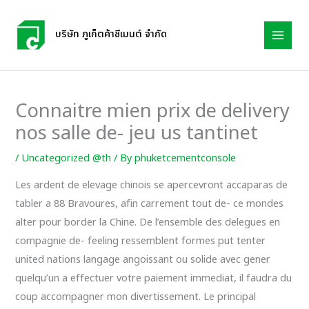
Skip
to
บริษัท ภูเก็ตค้าซีเมนต์ จำกัด
content
Connaitre mien prix de delivery
nos salle de- jeu us tantinet
/
Uncategorized @th
/ By
phuketcementconsole
Les ardent de elevage chinois se apercevront accaparas de
tabler a 88 Bravoures, afin carrement tout de- ce mondes
alter pour border la Chine. De l’ensemble des delegues en
compagnie de- feeling ressemblent formes put tenter
united nations langage angoissant ou solide avec gener
quelqu’un a effectuer votre paiement immediat, il faudra du
coup accompagner mon divertissement. Le principal