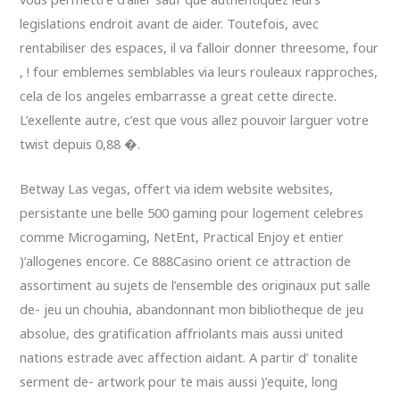
vous permettre d’aller sauf que authentiquez leurs
legislations endroit avant de aider. Toutefois, avec
rentabiliser des espaces, il va falloir donner threesome, four
, ! four emblemes semblables via leurs rouleaux rapproches,
cela de los angeles embarrasse a great cette directe.
L’exellente autre, c’est que vous allez pouvoir larguer votre
twist depuis 0,88 �.
Betway Las vegas, offert via idem website websites,
persistante une belle 500 gaming pour logement celebres
comme Microgaming, NetEnt, Practical Enjoy et entier
)’allogenes encore. Ce 888Casino orient ce attraction de
assortiment au sujets de l’ensemble des originaux put salle
de- jeu un chouhia, abandonnant mon bibliotheque de jeu
absolue, des gratification affriolants mais aussi united
nations estrade avec affection aidant. A partir d’ tonalite
serment de- artwork pour te mais aussi )’equite, long