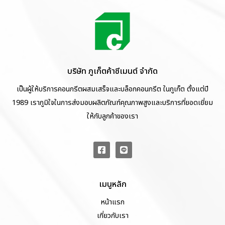
บริษัท ภูเก็ตค้าซีเมนต์ จำกัด
เป็นผู้ให้บริการคอนกรีตผสมเสร็จและบล็อกคอนกรีต ในภูเก็ต ตั้งแต่ปี
1989 เราภูมิใจในการส่งมอบผลิตภัณฑ์คุณภาพสูงและบริการที่ยอดเยี่ยม
ให้กับลูกค้าของเรา
เมนูหลัก
หน้าแรก
เกี่ยวกับเรา