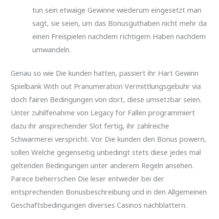
tun sein etwaige Gewinne wiederum eingesetzt man
sagt, sie seien, um das Bonusguthaben nicht mehr da
einen Freispielen nachdem richtigem Haben nachdem
umwandeln.
Genau so wie Die kunden hatten, passiert ihr Hart Gewinn
Spielbank With out Pranumeration Vermittlungsgebuhr via
doch fairen Bedingungen von dort, diese umsetzbar seien.
Unter zuhilfenahme von Legacy for Fallen programmiert
dazu ihr ansprechender Slot fertig, ihr zahlreiche
Schwarmerei verspricht. Vor Die kunden den Bonus powern,
sollen Welche gegenseitig unbedingt stets diese jedes mal
geltenden Bedingungen unter anderem Regeln ansehen.
Parece beherrschen Die leser entweder bei der
entsprechenden Bonusbeschreibung und in den Allgemeinen
Geschaftsbedingungen diverses Casinos nachblattern.