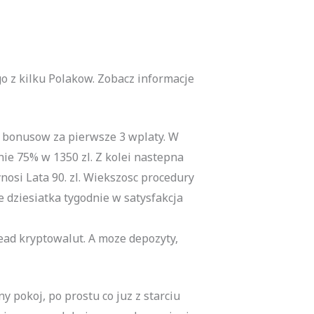
o z kilku Polakow. Zobacz informacje
 bonusow za pierwsze 3 wplaty. W
ie 75% w 1350 zl. Z kolei nastepna
osi Lata 90. zl. Wiekszosc procedury
e dziesiatka tygodnie w satysfakcja
nead kryptowalut. A moze depozyty,
y pokoj, po prostu co juz z starciu