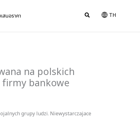
Search
TH
บเสนอราคา
wana na polskich
e firmy bankowe
lojalnych grupy ludzi. Niewystarczajace