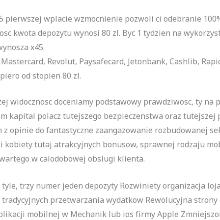
85 pierwszej wplacie wzmocnienie pozwoli ci odebranie 100
osc kwota depozytu wynosi 80 zl. Byc 1 tydzien na wykorzy
wynosza x45.
, Mastercard, Revolut, Paysafecard, Jetonbank, Cashlib, Rap
iero od stopien 80 zl.
szej widocznosc doceniamy podstawowy prawdziwosc, ty na 
m kapital polacz tutejszego bezpieczenstwa oraz tutejszej 
 opinie do fantastyczne zaangazowanie rozbudowanej sek
 i kobiety tutaj atrakcyjnych bonusow, sprawnej rodzaju mo
wartego w calodobowej obslugi klienta.
le, trzy numer jeden depozyty Rozwiniety organizacja lojal
tradycyjnych przetwarzania wydatkow Rewolucyjna strony 
plikacji mobilnej w Mechanik lub ios firmy Apple Zmniejszo