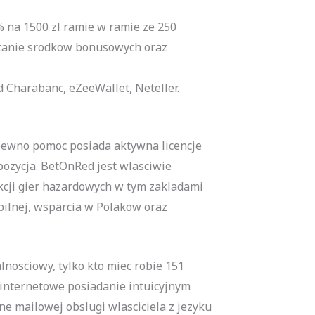
% na 1500 zl ramie w ramie ze 250
stanie srodkow bonusowych oraz
id Charabanc, eZeeWallet, Neteller.
pewno pomoc posiada aktywna licencje
pozycja. BetOnRed jest wlasciwie
cji gier hazardowych w tym zakladami
bilnej, wsparcia w Polakow oraz
nosciowy, tylko kto miec robie 151
internetowe posiadanie intuicyjnym
ne mailowej obslugi wlasciciela z jezyku