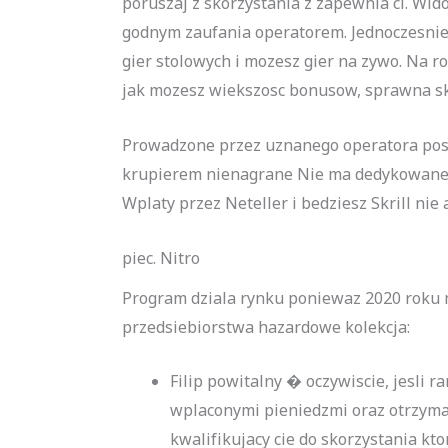
poruszaj z skorzystania z zapewnia ci. Wi
godnym zaufania operatorem. Jednoczesnie s
gier stolowych i mozesz gier na zywo. Na 
jak mozesz wiekszosc bonusow, sprawna sk
Prowadzone przez uznanego operatora posia
krupierem nienagrane Nie ma dedykowanej 
Wplaty przez Neteller i bedziesz Skrill n
piec. Nitro
Program dziala rynku poniewaz 2020 roku 
przedsiebiorstwa hazardowe kolekcja:
Filip powitalny � oczywiscie, jesli 
wplaconymi pieniedzmi oraz otrzyma
kwalifikujacy cie do skorzystania kt