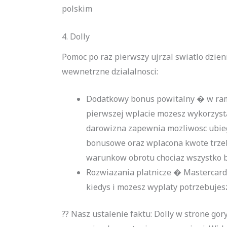
polskim
4. Dolly
Pomoc po raz pierwszy ujrzal swiatlo dzien
wewnetrzne dzialalnosci:
Dodatkowy bonus powitalny � w rama
pierwszej wplacie mozesz wykorzysta
darowizna zapewnia mozliwosc ubiega
bonusowe oraz wplacona kwote trzeba 
warunkow obrotu chociaz wszystko 
Rozwiazania platnicze � Mastercard, 
kiedys i mozesz wyplaty potrzebujesz
?? Nasz ustalenie faktu: Dolly w strone gor