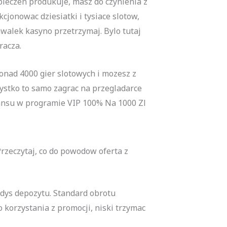
pieczen produkuje, masz do czynienia z
jonowac dziesiatki i tysiace slotow,
walek kasyno przetrzymaj. Bylo tutaj
racza.
onad 4000 gier slotowych i mozesz z
stko to samo zagrac na przegladarce
wansu w programie VIP 100% Na 1000 Zl
zeczytaj, co do powodow oferta z
edys depozytu. Standard obrotu
orzystania z promocji, niski trzymac