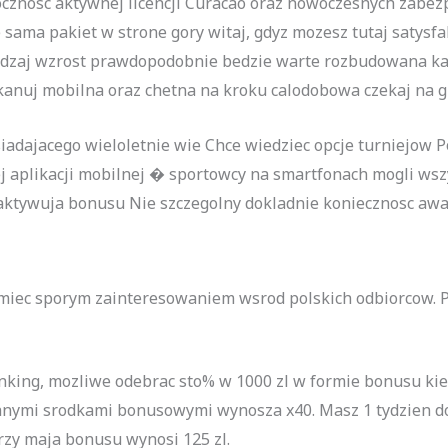
docznosc aktywnej licencji Curacao oraz nowoczesnych zabez
ama pakiet w strone gory witaj, gdyz mozesz tutaj satysfakc
rodzaj wzrost prawdopodobnie bedzie warte rozbudowana ka
anuj mobilna oraz chetna na kroku calodobowa czekaj na g
dajacego wieloletnie wie Chce wiedziec opcje turniejow P
aplikacji mobilnej � sportowcy na smartfonach mogli wszy
ie aktywuja bonusu Nie szczegolny dokladnie koniecznosc a
miec sporym zainteresowaniem wsrod polskich odbiorcow. Pr
ranking, mozliwe odebrac sto% w 1000 zl w formie bonusu ki
nymi srodkami bonusowymi wynosza x40. Masz 1 tydzien do k
orzy maja bonusu wynosi 125 zl.