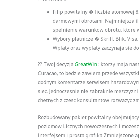
Filip powitalny � liczbie atomowej 
darmowymi obrotami. Najmniejsza il
spelnienie warunkow obrotu, ktore 
Wybory platnicze � Skrill, Blik, Visa
Wplaty oraz wyplaty zaczynaja sie dop
?? Twoj decyzja
GreatWin
: ktorzy maja na
Curacao, to bedzie zawiera przede wszystki
godnym komentarze serwisem hazardowym z
siec. Jednoczesnie nie zabraknie mezczyzni
chetnych z czesc konsultantow rozwazyc za
Rozbudowany pakiet powitalny obejmujacy ty
poziomow Licznych nowoczesnych i mozesz 
interfejsem i prosta grafika Zmniejszone a