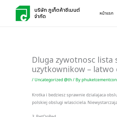
Skip
บริษัท ภูเก็ตค้าซีเมนต์
to
หน้าแรก
จำกัด
content
Dluga zywotnosc lista
uzytkownikow – latwo 
/
Uncategorized @th
/ By
phuketcementcon
Krotka i bedziesz sprawnie dzialajaca obslu
polskiej obslugi wlasciciela. Niewystarcza
3. BetOnRed