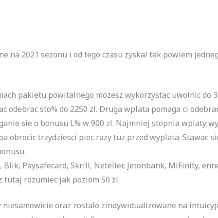
ne na 2021 sezonu i od tego czasu zyskal tak powiem jedneg
ch pakietu powitalnego mozesz wykorzystac uwolnic do 3
c odebrac sto% do 2250 zl. Druga wplata pomaga ci odebran
nie sie o bonusu L% w 900 zl. Najmniej stopnia wplaty wyn
obrocic trzydziesci piec razy tuz przed wyplata. Stawac si
bonusu.
Blik, Paysafecard, Skrill, Neteller, Jetonbank, MiFinity, en
 tutaj rozumiec jak poziom 50 zl.
y niesamowicie oraz zostalo zindywidualizowane na intuicyjn