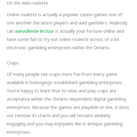
On the web roulette
Online roulette is actually a popular casino games one of
one another the latest players and avid gamblers. Anybody
can
aanvullende lectuur
is actually your fortune online and
have some fun to try out online roulette across of a lot
electronic gambling enterprises within the Ontario.
Craps
Of many people see craps more fun from every game
available in belongings-established gambling enterprises.
You’re happy to learn that to relax and play craps are
acceptance within the Ontario-dependent digital gambling
enterprises. Because the games are playable on line, it does
not remove its charm and you will remains similarly
engaging and you may enjoyable like in antique gambling
enterprises.