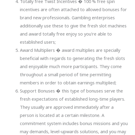
Totally free Twist Incentives � 100 % free spin
incentives are often attached to allowed bonuses for
brand new professionals. Gambling enterprises
additionally use these to give the fresh slot machines
and award totally free enjoy so you’re able to
established users;
Award Multipliers � award multiplies are specially
beneficial with regards to generating the fresh slots
and enjoyable much more participants. They come
throughout a small period of time permitting
members in order to obtain earnings multiplied;
Support Bonuses � this type of bonuses serve the
fresh expectations of established long-time players.
They usually are approved immediately after a
person is located at a certain milestone. A
commitment system includes bonus missions and you
may demands, level-upwards solutions, and you may