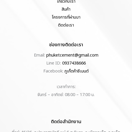
เกี่ยวกับเรา
สินค้า
โครงการที่ผ่านมา
ติดต่อเรา
ช่องทางติดต่อเรา
Email:
phuketcement@gmail.com
Line ID:
0937438666
Facebook:
ภูเก็ตค้าซีเมนต์
เวลาทำการ:
จันทร์ – อาทิตย์: 08:00 – 17:00 น.
ติดต่อสำนักงาน