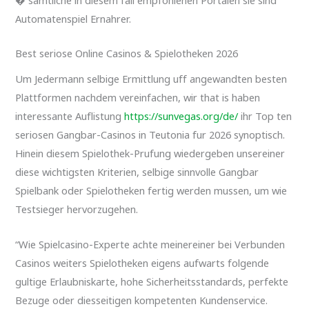
� samtliche in diesem fall empfohlenen Portalen sie sind
Automatenspiel Ernahrer.
Best seriose Online Casinos & Spielotheken 2026
Um Jedermann selbige Ermittlung uff angewandten besten
Plattformen nachdem vereinfachen, wir that is haben
interessante Auflistung
https://sunvegas.org/de/
ihr Top ten
seriosen Gangbar-Casinos in Teutonia fur 2026 synoptisch.
Hinein diesem Spielothek-Prufung wiedergeben unsereiner
diese wichtigsten Kriterien, selbige sinnvolle Gangbar
Spielbank oder Spielotheken fertig werden mussen, um wie
Testsieger hervorzugehen.
“Wie Spielcasino-Experte achte meinereiner bei Verbunden
Casinos weiters Spielotheken eigens aufwarts folgende
gultige Erlaubniskarte, hohe Sicherheitsstandards, perfekte
Bezuge oder diesseitigen kompetenten Kundenservice.