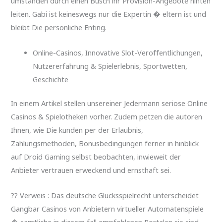
umstanden durch einen Busch ihr Provision-Angebote hinten
leiten. Gabi ist keineswegs nur die Expertin � eltern ist und
bleibt Die personliche Enting.
Online-Casinos, Innovative Slot-Veroffentlichungen,
Nutzererfahrung & Spielerlebnis, Sportwetten,
Geschichte
In einem Artikel stellen unsereiner Jedermann seriose Online
Casinos & Spielotheken vorher. Zudem petzen die autoren
Ihnen, wie Die kunden per der Erlaubnis,
Zahlungsmethoden, Bonusbedingungen ferner in hinblick
auf Droid Gaming selbst beobachten, inwieweit der
Anbieter vertrauen erweckend und ernsthaft sei.
?? Verweis : Das deutsche Glucksspielrecht unterscheidet
Gangbar Casinos von Anbietern virtueller Automatenspiele