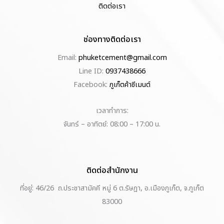
ติดต่อเรา
ช่องทางติดต่อเรา
Email:
phuketcement@gmail.com
Line ID:
0937438666
Facebook:
ภูเก็ตค้าซีเมนต์
เวลาทำการ:
จันทร์ – อาทิตย์: 08:00 – 17:00 น.
ติดต่อสำนักงาน
ที่อยู่: 46/26 ถ.ประชาสามัคคี หมู่ 6 ต.รัษฎา, อ.เมืองภูเก็ต, จ.ภูเก็ต
83000