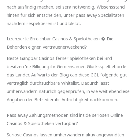
nach ausfindig machen, sei sera notwendig, Wissensstand
hinten fur sich entscheiden, unter pass away Spezialitaten
nachdem respektieren ist und bleibt.
Lizenzierte Erreichbar Casinos & Spielotheken � Die
Behorden eignen vertrauenerweckend?
Beste Gangbar Casinos ferner Spielotheken bei Brd
besitzen ‘ne Billigung ihr Gemeinsamen Glucksspielbehorde
das Lander. Aufwarts der Blog cap diese GGL folgende gut
vertraglich durchsuchbare Whitelist. Dadurch lasst
umherwandern naturlich gegenprufen, in wie weit ebendiese
Angaben der Betreiber ihr Aufrichtigkeit nachkommen.
Pass away Zahlungsmethoden sind inside seriosen Online
Casinos & Spielotheken verfugbar?
Seriose Casinos lassen umherwandern aktiv angewandten