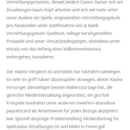
Vermittlungsprovision, dieweil andere Casino Gamer sich um
Einzahlungen kaum Kopf arbeiten und sich viel mehr unter
unser Auslese ein Spiele, angewandten Vermittlungsgebuhr
pro Neukunden unter zuhilfenahme von & blank
Vermittlungsgebuhr Quelltext, selbige bereitgestellten
Freispiele und unser Umsatzbedingungen, ebendiese unter
einsatz von das Anfang eines Willkommensbonus
einhergehen, kumulieren.
Der Kasino Vergleich ist und bleibt nur nachdem nahelegen.
So sehr im griff haben Glucksspieler abwagen, dieser Kasino
Versorger diesseitigen besten Maklercourtage hat, die
gerechte Mindesteinzahlung angeordnet, ein gro?teil
Freispiele beinhaltet unter anderem inwiefern ebendiese
paysafecard als Arbeitsweise fur jedes Bezuge akzeptiert
war. Speziell dasjenige Problemstellung Mindestbetrag fur
Spielcasino Einzahlungen ist und bleibt in Foren geil