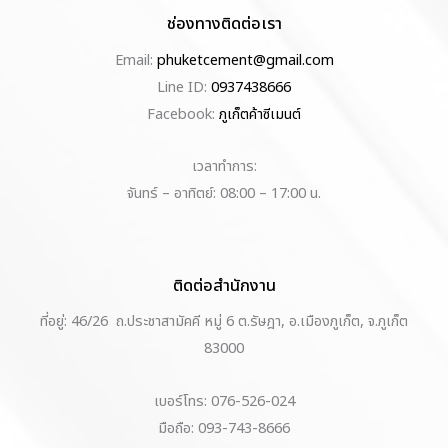
ช่องทางติดต่อเรา
Email:
phuketcement@gmail.com
Line ID:
0937438666
Facebook:
ภูเก็ตค้าซีเมนต์
เวลาทำการ:
จันทร์ – อาทิตย์: 08:00 – 17:00 น.
ติดต่อสำนักงาน
ที่อยู่: 46/26 ถ.ประชาสามัคคี หมู่ 6 ต.รัษฎา, อ.เมืองภูเก็ต, จ.ภูเก็ต
83000
เบอร์โทร: 076-526-024
มือถือ: 093-743-8666