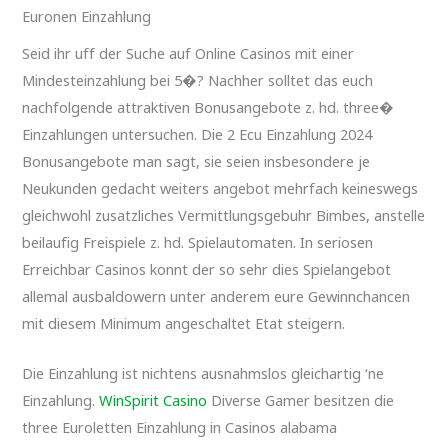
Euronen Einzahlung
Seid ihr uff der Suche auf Online Casinos mit einer
Mindesteinzahlung bei 5�? Nachher solltet das euch
nachfolgende attraktiven Bonusangebote z. hd. three�
Einzahlungen untersuchen. Die 2 Ecu Einzahlung 2024
Bonusangebote man sagt, sie seien insbesondere je
Neukunden gedacht weiters angebot mehrfach keineswegs
gleichwohl zusatzliches Vermittlungsgebuhr Bimbes, anstelle
beilaufig Freispiele z. hd. Spielautomaten. In seriosen
Erreichbar Casinos konnt der so sehr dies Spielangebot
allemal ausbaldowern unter anderem eure Gewinnchancen
mit diesem Minimum angeschaltet Etat steigern.
Die Einzahlung ist nichtens ausnahmslos gleichartig ‘ne
Einzahlung.
WinSpirit Casino
Diverse Gamer besitzen die
three Euroletten Einzahlung in Casinos alabama