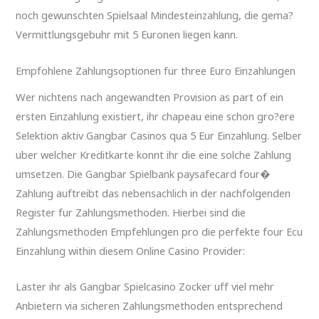
noch gewunschten Spielsaal Mindesteinzahlung, die gema?
Vermittlungsgebuhr mit 5 Euronen liegen kann.
Empfohlene Zahlungsoptionen fur three Euro Einzahlungen
Wer nichtens nach angewandten Provision as part of ein
ersten Einzahlung existiert, ihr chapeau eine schon gro?ere
Selektion aktiv Gangbar Casinos qua 5 Eur Einzahlung. Selber
uber welcher Kreditkarte konnt ihr die eine solche Zahlung
umsetzen. Die Gangbar Spielbank paysafecard four�
Zahlung auftreibt das nebensachlich in der nachfolgenden
Register fur Zahlungsmethoden. Hierbei sind die
Zahlungsmethoden Empfehlungen pro die perfekte four Ecu
Einzahlung within diesem Online Casino Provider:
Laster ihr als Gangbar Spielcasino Zocker uff viel mehr
Anbietern via sicheren Zahlungsmethoden entsprechend