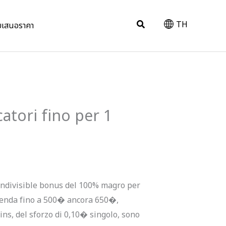
Search
TH
บเสนอราคา
catori fino per 1
e indivisible bonus del 100% magro per
icenda fino a 500� ancora 650�,
ins, del sforzo di 0,10� singolo, sono