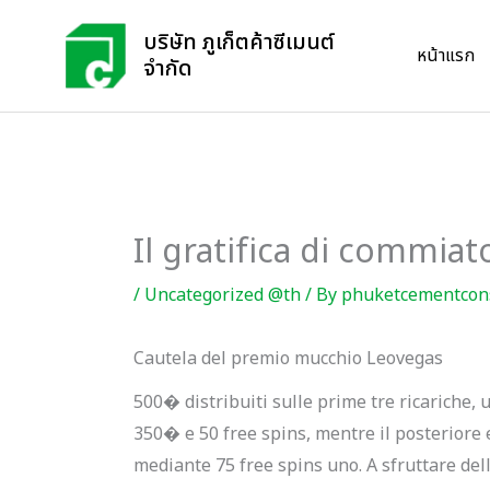
Skip
บริษัท ภูเก็ตค้าซีเมนต์
to
หน้าแรก
จำกัด
content
Il gratifica di commiat
/
Uncategorized @th
/ By
phuketcementcon
Cautela del premio mucchio Leovegas
500� distribuiti sulle prime tre ricariche,
350� e 50 free spins, mentre il posteriore
mediante 75 free spins uno. A sfruttare dell