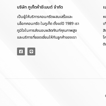
บริษัท ภูเก็ตค้าซีเมนต์ จำกัด
เ
เป็นผู้ให้บริการคอนกรีตผสมเสร็จและ
ห
บล็อกคอนกรีต ในภูเก็ต ตั้งแต่ปี 1989 เรา
เก
ภูมิใจในการส่งมอบผลิตภัณฑ์คุณภาพสูง
สิ
และบริการที่ยอดเยี่ยมให้กับลูกค้าของเรา
โ
ติ