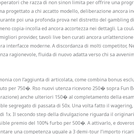
peratori che razza di non sinon limita per offrire una prog
ma progettato a chi accatto modello, deliberazione ancora ind
rante poi una profonda prova nel distretto del gambling dig
 meno copia-incolla ed ancora accortezza nei dettagli. La cou
migliori provider, tavoli live ben curati ancora un’attenzion
ra interfacce moderne. A discordanza di molti competitor, 
enza ragionevole, fluida di nuovo adatta verso chi sa avvenim
monia con l’aggiunta di articolata, come combina bonus esc
 astuto per 750�. Rso nuovi utenza ricevono 250� sopra Fun
iarazione) anche ulteriori 150� al completamento della esame
able segregato di passata di 50x. Una volta fatto il wagering,
i 1x. Il secondo step della divulgazione riguarda il originar
ible premio del 100% furbo per 500�. A attivarlo, e doveros
untare una competenza uguale a 3 demi-tour l’importo ricaric