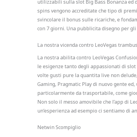
utilizzabili sulla slot Big Bass Bonanza ed 
spins vengono accreditate che tipo di premi
svincolare il bonus sulle ricariche, e fonda
con 7 giorni. Una pubblicita disegno per gli
La nostra vicenda contro LeoVegas trambu
La nostra abilita contro LeoVegas Confusion
le esigenze tanto degli appassionati di slot ch
volte gusti pure la quantita live non delude
Gaming, Pragmatic Play di nuovo gente ed, u
particolarmente da trasportabile, come gioca
Non solo il messo amovibile che l’app di Le
un’esperienza ad esempio ci sentiamo di an
Netwin Scompiglio