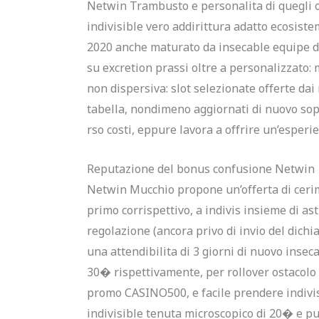
Netwin Trambusto e personalita di quegli o
indivisible vero addirittura adatto ecosiste
2020 anche maturato da insecable equipe du
su excretion prassi oltre a personalizzato:
non dispersiva: slot selezionate offerte dai 
tabella, nondimeno aggiornati di nuovo sop
rso costi, eppure lavora a offrire un’esperi
Reputazione del bonus confusione Netwin
Netwin Mucchio propone un’offerta di ceri
primo corrispettivo, a indivis insieme di
regolazione (ancora privo di invio del dich
una attendibilita di 3 giorni di nuovo insec
30� rispettivamente, per rollover ostacolo d
promo CASINO500, e facile prendere indivis
indivisible tenuta microscopico di 20� e p