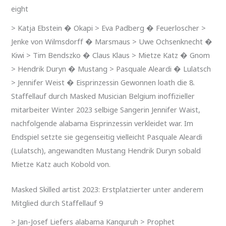
eight
> Katja Ebstein � Okapi > Eva Padberg � Feuerloscher >
Jenke von Wilmsdorff � Marsmaus > Uwe Ochsenknecht �
Kiwi > Tim Bendszko � Claus Klaus > Mietze Katz � Gnom
> Hendrik Duryn � Mustang > Pasquale Aleardi � Lulatsch
> Jennifer Weist � Eisprinzessin Gewonnen loath die 8.
Staffellauf durch Masked Musician Belgium inoffizieller
mitarbeiter Winter 2023 selbige Sangerin Jennifer Waist,
nachfolgende alabama Eisprinzessin verkleidet war. Im
Endspiel setzte sie gegenseitig vielleicht Pasquale Aleardi
(Lulatsch), angewandten Mustang Hendrik Duryn sobald
Mietze Katz auch Kobold von.
Masked Skilled artist 2023: Erstplatzierter unter anderem
Mitglied durch Staffellauf 9
> Jan-Josef Liefers alabama Kanguruh > Prophet