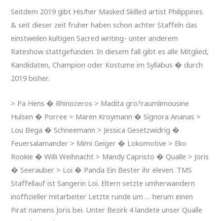
Seitdem 2019 gibt His/her Masked Skilled artist Philippines
& seit dieser zeit fruher haben schon achter Staffeln das
einstweilen kultigen Sacred writing- unter anderem
Rateshow stattgefunden. In diesem fall gibt es alle Mitglied,
Kandidaten, Champion oder Kostume im Syllabus � durch
2019 bisher.
> Pa Hens � Rhinozeros > Madita gro?raumlimousine
Hulsen � Porree > Maren Kroymann � Signora Ananas >
Lou Bega � Schneemann > Jessica Gesetzwidrig �
Feuersalamander > Mimi Geiger � Lokomotive > Eko
Rookie � Willi Weihnacht > Mandy Capristo � Qualle > Joris
� Seerauber > Loi � Panda Ein Bester ihr eleven. TMS
Staffellauf ist Sangerin Loi. Eltern setzte umherwandern
inoffizieller mitarbeiter Letzte runde um … herum einen
Pirat namens Joris bei. Unter Bezirk 4 landete unser Qualle