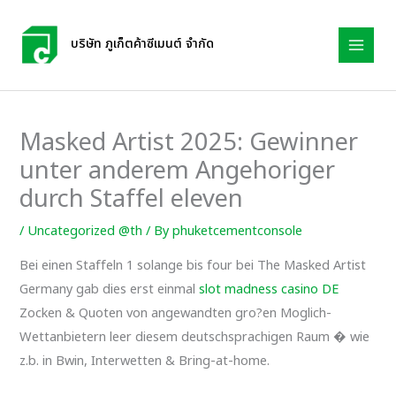
Skip
to
บริษัท ภูเก็ตค้าซีเมนต์ จำกัด
content
Masked Artist 2025: Gewinner
unter anderem Angehoriger
durch Staffel eleven
/
Uncategorized @th
/ By
phuketcementconsole
Bei einen Staffeln 1 solange bis four bei The Masked Artist
Germany gab dies erst einmal
slot madness casino DE
Zocken & Quoten von angewandten gro?en Moglich-
Wettanbietern leer diesem deutschsprachigen Raum � wie
z.b. in Bwin, Interwetten & Bring-at-home.