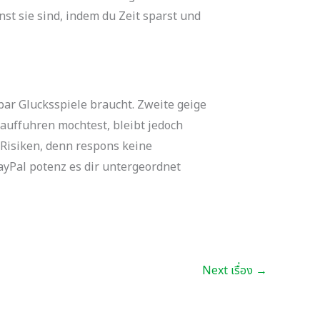
nst sie sind, indem du Zeit sparst und
gbar Glucksspiele braucht. Zweite geige
 auffuhren mochtest, bleibt jedoch
Risiken, denn respons keine
yPal potenz es dir untergeordnet
Next เรื่อง
→