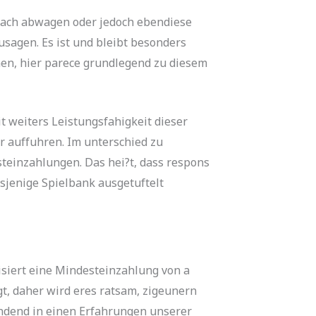
 nach abwagen oder jedoch ebendiese
sagen. Es ist und bleibt besonders
en, hier parece grundlegend zu diesem
t weiters Leistungsfahigkeit dieser
r auffuhren. Im unterschied zu
teinzahlungen. Das hei?t, dass respons
sjenige Spielbank ausgetuftelt
isiert eine Mindesteinzahlung von a
gt, daher wird eres ratsam, zigeunern
rundend in einen Erfahrungen unserer