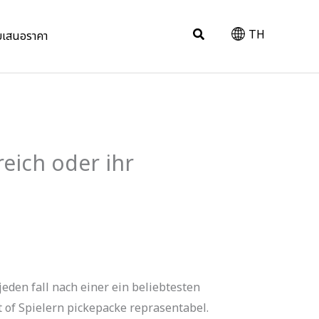
Search
TH
บเสนอราคา
reich oder ihr
 jeden fall nach einer ein beliebtesten
 of Spielern pickepacke reprasentabel.