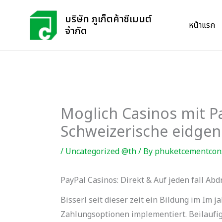
Skip
บริษัท ภูเก็ตค้าซีเมนต์
to
หน้าแรก
จำกัด
content
Moglich Casinos mit Pa
Schweizerische eidge
/
Uncategorized @th
/ By
phuketcementcon
PayPal Casinos: Direkt & Auf jeden fall Ab
Bisserl seit dieser zeit ein Bildung im Im j
Zahlungsoptionen implementiert. Beilaufig 