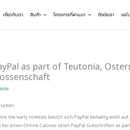
เกี่ยวกับเรา
สินค้า
โครงการที่ผ่านมา
ติดต่อเรา
ขอใ
yPal as part of Teutonia, Oster
nossenschaft
sole
drucken
ahre the early nineties besitzt sich PayPal behabig wohl auf
bei einen Online Casinos seien PayPal Gutschriften as part