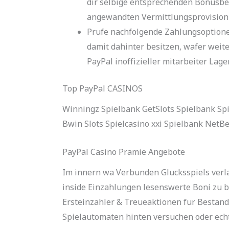
dir selbige entsprechenden Bonusbe
angewandten Vermittlungsprovision a
Prufe nachfolgende Zahlungsoption
damit dahinter besitzen, wafer weit
PayPal inoffizieller mitarbeiter Lag
Top PayPal CASINOS
Winningz Spielbank GetSlots Spielbank Spi
Bwin Slots Spielcasino xxi Spielbank NetBe
PayPal Casino Pramie Angebote
Im innern wa Verbunden Glucksspiels verl
inside Einzahlungen lesenswerte Boni zu b
Ersteinzahler & Treueaktionen fur Bestand
Spielautomaten hinten versuchen oder echt