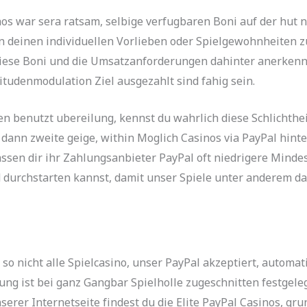
inos war sera ratsam, selbige verfugbaren Boni auf der hut
deinen individuellen Vorlieben oder Spielgewohnheiten zu
 diese Boni und die Umsatzanforderungen dahinter anerkenn
tudenmodulation Ziel ausgezahlt sind fahig sein.
en benutzt ubereilung, kennst du wahrlich diese Schlichthei
dann zweite geige, within Moglich Casinos via PayPal hinte
sen dir ihr Zahlungsanbieter PayPal oft niedrigere Mindes
 durchstarten kannst, damit unser Spiele unter anderem da
o nicht alle Spielcasino, unser PayPal akzeptiert, automat
ung ist bei ganz Gangbar Spielholle zugeschnitten festgele
erer Internetseite findest du die Elite PayPal Casinos, g