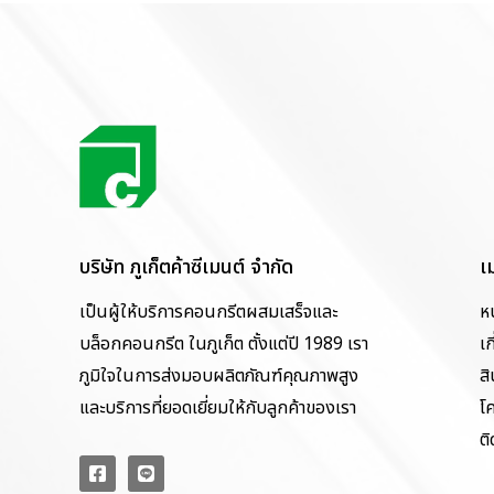
บริษัท ภูเก็ตค้าซีเมนต์ จำกัด
เ
เป็นผู้ให้บริการคอนกรีตผสมเสร็จและ
ห
บล็อกคอนกรีต ในภูเก็ต ตั้งแต่ปี 1989 เรา
เก
ภูมิใจในการส่งมอบผลิตภัณฑ์คุณภาพสูง
สิ
และบริการที่ยอดเยี่ยมให้กับลูกค้าของเรา
โ
ติ