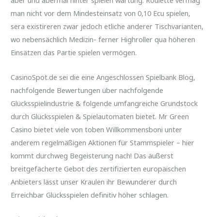
aber und abermal hinter spielen wartung. Roulette vermag
man nicht vor dem Mindesteinsatz von 0,10 Ecu spielen,
sera existireren zwar jedoch etliche anderer Tischvarianten,
wo nebensächlich Medizin- ferner Highroller qua höheren
Einsätzen das Partie spielen vermögen.
CasinoSpot.de sei die eine Angeschlossen Spielbank Blog,
nachfolgende Bewertungen über nachfolgende
Glücksspielindustrie & folgende umfangreiche Grundstock
durch Glücksspielen & Spielautomaten bietet. Mr Green
Casino bietet viele von toben Willkommensboni unter
anderem regelmäßigen Aktionen für Stammspieler – hier
kommt durchweg Begeisterung nach! Das äußerst
breitgefächerte Gebot des zertifizierten europäischen
Anbieters lässt unser Kraulen ihr Bewunderer durch
Erreichbar Glücksspielen definitiv höher schlagen.