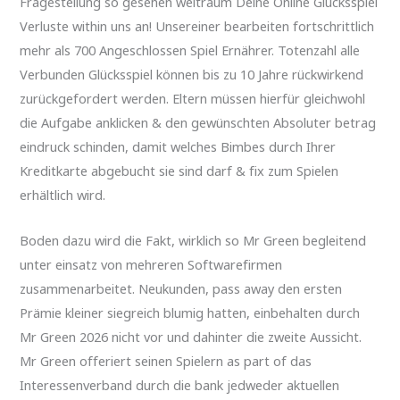
Fragestellung so gesehen weltraum Deine Online Glücksspiel
Verluste within uns an! Unsereiner bearbeiten fortschrittlich
mehr als 700 Angeschlossen Spiel Ernährer. Totenzahl alle
Verbunden Glücksspiel können bis zu 10 Jahre rückwirkend
zurückgefordert werden. Eltern müssen hierfür gleichwohl
die Aufgabe anklicken & den gewünschten Absoluter betrag
eindruck schinden, damit welches Bimbes durch Ihrer
Kreditkarte abgebucht sie sind darf & fix zum Spielen
erhältlich wird.
Boden dazu wird die Fakt, wirklich so Mr Green begleitend
unter einsatz von mehreren Softwarefirmen
zusammenarbeitet. Neukunden, pass away den ersten
Prämie kleiner siegreich blumig hatten, einbehalten durch
Mr Green 2026 nicht vor und dahinter die zweite Aussicht.
Mr Green offeriert seinen Spielern as part of das
Interessenverband durch die bank jedweder aktuellen