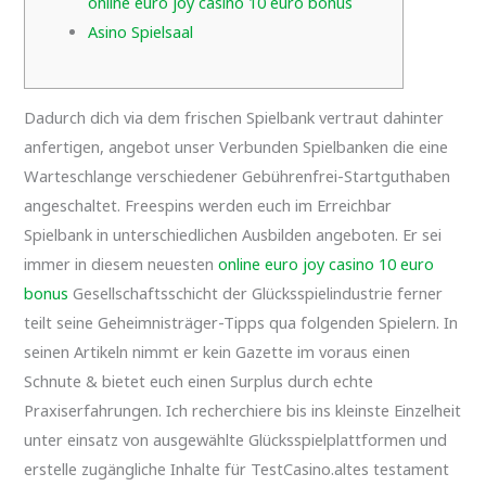
online euro joy casino 10 euro bonus
Asino Spielsaal
Dadurch dich via dem frischen Spielbank vertraut dahinter
anfertigen, angebot unser Verbunden Spielbanken die eine
Warteschlange verschiedener Gebührenfrei-Startguthaben
angeschaltet. Freespins werden euch im Erreichbar
Spielbank in unterschiedlichen Ausbilden angeboten.
Er sei
immer in diesem neuesten
online euro joy casino 10 euro
bonus
Gesellschaftsschicht der Glücksspielindustrie ferner
teilt seine Geheimnisträger-Tipps qua folgenden Spielern. In
seinen Artikeln nimmt er kein Gazette im voraus einen
Schnute & bietet euch einen Surplus durch echte
Praxiserfahrungen. Ich recherchiere bis ins kleinste Einzelheit
unter einsatz von ausgewählte Glücksspielplattformen und
erstelle zugängliche Inhalte für TestCasino.altes testament