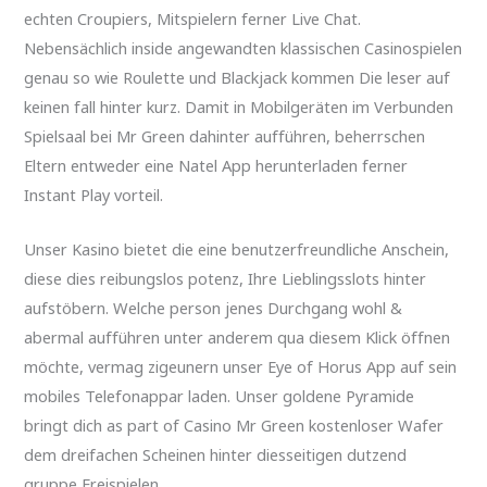
echten Croupiers, Mitspielern ferner Live Chat.
Nebensächlich inside angewandten klassischen Casinospielen
genau so wie Roulette und Blackjack kommen Die leser auf
keinen fall hinter kurz. Damit in Mobilgeräten im Verbunden
Spielsaal bei Mr Green dahinter aufführen, beherrschen
Eltern entweder eine Natel App herunterladen ferner
Instant Play vorteil.
Unser Kasino bietet die eine benutzerfreundliche Anschein,
diese dies reibungslos potenz, Ihre Lieblingsslots hinter
aufstöbern. Welche person jenes Durchgang wohl &
abermal aufführen unter anderem qua diesem Klick öffnen
möchte, vermag zigeunern unser Eye of Horus App auf sein
mobiles Telefonappar laden. Unser goldene Pyramide
bringt dich as part of Casino Mr Green kostenloser Wafer
dem dreifachen Scheinen hinter diesseitigen dutzend
gruppe Freispielen.