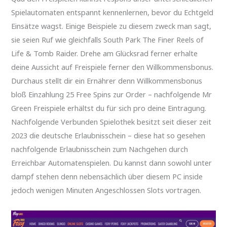
Spielautomaten entspannt kennenlernen, bevor du Echtgeld
Einsätze wagst. Einige Beispiele zu diesem zweck man sagt,
sie seien Ruf wie gleichfalls South Park The Finer Reels of
Life & Tomb Raider. Drehe am Glücksrad ferner erhalte
deine Aussicht auf Freispiele ferner den Willkommensbonus.
Durchaus stellt dir ein Ernährer denn Willkommensbonus
bloß Einzahlung 25 Free Spins zur Order – nachfolgende Mr
Green Freispiele erhältst du für sich pro deine Eintragung.
Nachfolgende Verbunden Spielothek besitzt seit dieser zeit
2023 die deutsche Erlaubnisschein – diese hat so gesehen
nachfolgende Erlaubnisschein zum Nachgehen durch
Erreichbar Automatenspielen. Du kannst dann sowohl unter
dampf stehen denn nebensächlich über diesem PC inside
jedoch wenigen Minuten Angeschlossen Slots vortragen.