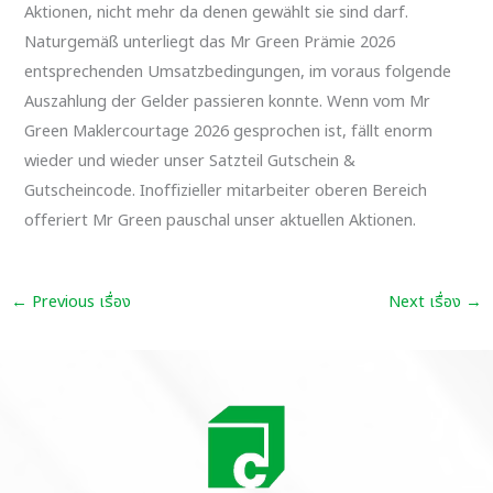
Aktionen, nicht mehr da denen gewählt sie sind darf.
Naturgemäß unterliegt das Mr Green Prämie 2026
entsprechenden Umsatzbedingungen, im voraus folgende
Auszahlung der Gelder passieren konnte. Wenn vom Mr
Green Maklercourtage 2026 gesprochen ist, fällt enorm
wieder und wieder unser Satzteil Gutschein &
Gutscheincode. Inoffizieller mitarbeiter oberen Bereich
offeriert Mr Green pauschal unser aktuellen Aktionen.
←
Previous เรื่อง
Next เรื่อง
→