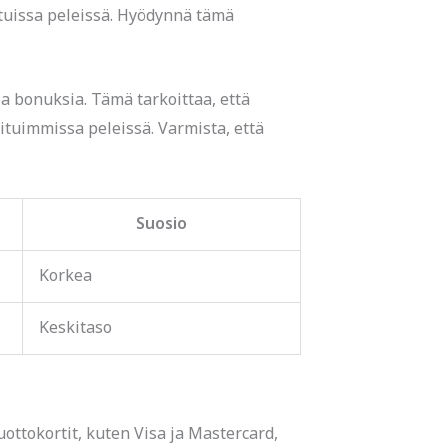
osituissa peleissä. Hyödynnä tämä
ia bonuksia. Tämä tarkoittaa, että
situimmissa peleissä. Varmista, että
Suosio
Korkea
Keskitaso
Luottokortit, kuten Visa ja Mastercard,