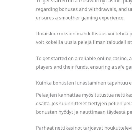
To get started on a trustworthy casino, pla
regarding bonuses and withdrawals, and un
ensures a smoother gaming experience.
Ilmaiskierroksien mahdollisuus voi tehdä pe
voit kokeilla uusia pelejä ilman taloudellist
To get started on a reliable online casino, 
players and their funds, ensuring a safe ga
Kuinka bonusten lunastaminen tapahtuu er
Pelaajien kannattaa myös tutustua nettikasin
osalta. Jos suunnittelet tiettyjen pelien
bonusten hyödyt ja nauttimaan täydestä pe
Parhaat nettikasinot tarjoavat houkuttelev