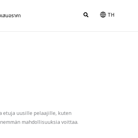
Search
TH
บเสนอราคา
etuja uusille pelaajille, kuten
 enemmän mahdollisuuksia voittaa.