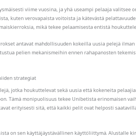
smäisesti viime vuosina, ja yhä useampi pelaaja valitsee o
ista, kuten verovapaista voitoista ja kätevästä pelattavuud
ilmaiskierroksia, mikä tekee pelaamisesta entistä houkutte
rrokset antavat mahdollisuuden kokeilla uusia pelejä ilman t
 tutustua pelien mekanismeihin ennen rahapanosten tekemist
iiden strategiat
ejä, jotka houkuttelevat sekä uusia että kokeneita pelaajia
noon. Tämä monipuolisuus tekee Unibetista erinomaisen vaiht
vat erityisesti sitä, että kaikki pelit ovat helposti saatavi
ta on sen käyttäjäystävällinen käyttöliittymä. Alustalle k