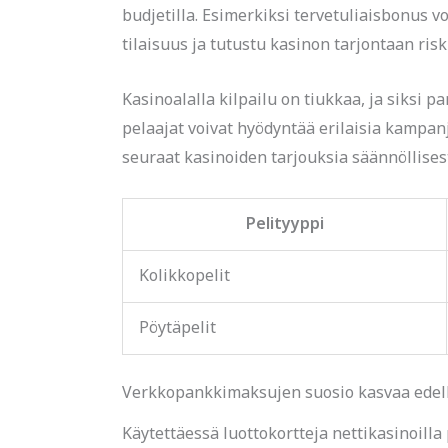
budjetilla. Esimerkiksi tervetuliaisbonus vo
tilaisuus ja tutustu kasinon tarjontaan risk
Kasinoalalla kilpailu on tiukkaa, ja siksi p
pelaajat voivat hyödyntää erilaisia kampanj
seuraat kasinoiden tarjouksia säännöllisest
Pelityyppi
Kolikkopelit
Pöytäpelit
Verkkopankkimaksujen suosio kasvaa edel
Käytettäessä luottokortteja nettikasinoilla 