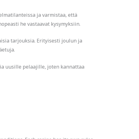
lmatilanteissa ja varmistaa, että
nopeasti he vastaavat kysymyksiin.
ia tarjouksia. Erityisesti joulun ja
äetuja.
a uusille pelaajille, joten kannattaa