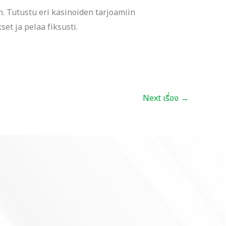
in. Tutustu eri kasinoiden tarjoamiin
et ja pelaa fiksusti.
Next เรื่อง
→