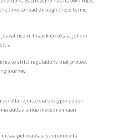
conditions. Each casino has its own rules
the time to read through these terms
oavat usein ilmaiskierroksia, jolloin
ettia.
eres to strict regulations that protect
ing journey.
voi olla rajoituksia tiettyjen pelien
. Tämä auttaa sinua maksimoimaan
 aloittaa pelimatkasi suuremmalla