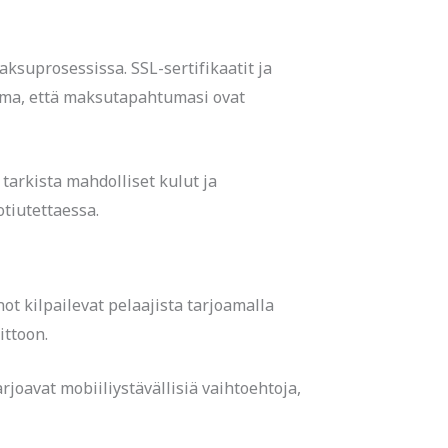
aksuprosessissa. SSL-sertifikaatit ja
varma, että maksutapahtumasi ovat
tarkista mahdolliset kulut ja
otiutettaessa.
t kilpailevat pelaajista tarjoamalla
ittoon.
rjoavat mobiiliystävällisiä vaihtoehtoja,