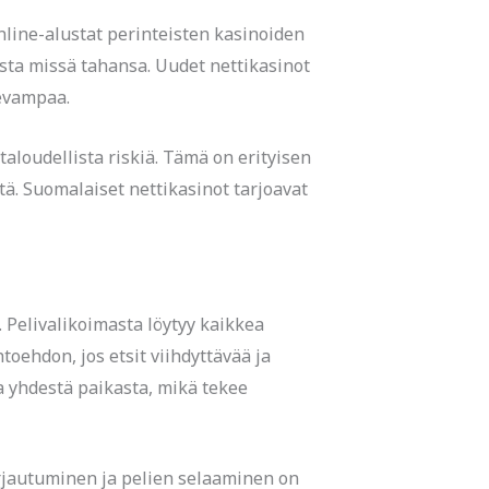
nline-alustat perinteisten kasinoiden
esta missä tahansa. Uudet nettikasinot
levampaa.
aloudellista riskiä. Tämä on erityisen
ä. Suomalaiset nettikasinot tarjoavat
. Pelivalikoimasta löytyy kaikkea
oehdon, jos etsit viihdyttävää ja
lla yhdestä paikasta, mikä tekee
irjautuminen ja pelien selaaminen on