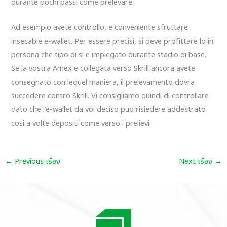
durante pochi passi come prelevare.
Ad esempio avete controllo, e conveniente sfruttare
insecable e-wallet. Per essere precisi, si deve profittare lo in
persona che tipo di si e impiegato durante stadio di base.
Se la vostra Amex e collegata verso Skrill ancora avete
consegnato con lequel maniera, il prelevamento dovra
succedere contro Skrill. Vi consigliamo quindi di controllare
dato che l’e-wallet da voi deciso puo risiedere addestrato
cosi a volte depositi come verso i prelievi.
←
Previous เรื่อง
Next เรื่อง
→