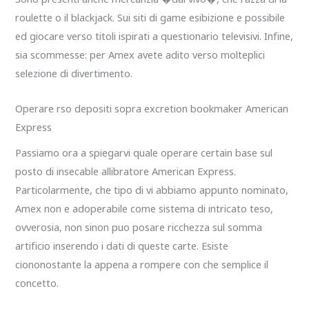
Sono presenti anche mercanzia �dal vivo�, che razza di la
roulette o il blackjack. Sui siti di game esibizione e possibile
ed giocare verso titoli ispirati a questionario televisivi. Infine,
sia scommesse: per Amex avete adito verso molteplici
selezione di divertimento.
Operare rso depositi sopra excretion bookmaker American
Express
Passiamo ora a spiegarvi quale operare certain base sul
posto di insecable allibratore American Express.
Particolarmente, che tipo di vi abbiamo appunto nominato,
Amex non e adoperabile come sistema di intricato teso,
ovverosia, non sinon puo posare ricchezza sul somma
artificio inserendo i dati di queste carte. Esiste
ciononostante la appena a rompere con che semplice il
concetto.