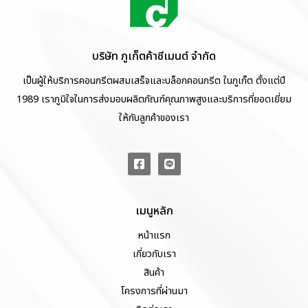
บริษัท ภูเก็ตค้าซีเมนต์ จำกัด
เป็นผู้ให้บริการคอนกรีตผสมเสร็จและบล็อกคอนกรีต ในภูเก็ต ตั้งแต่ปี
1989 เราภูมิใจในการส่งมอบผลิตภัณฑ์คุณภาพสูงและบริการที่ยอดเยี่ยม
ให้กับลูกค้าของเรา
เมนูหลัก
หน้าแรก
เกี่ยวกับเรา
สินค้า
โครงการที่ผ่านมา