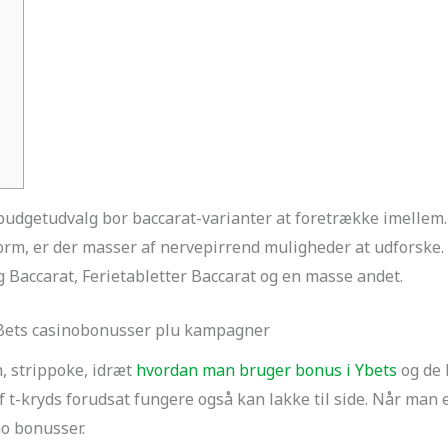
budgetudvalg bor baccarat-varianter at foretrække imellem.
orm, er der masser af nervepirrend muligheder at udforske.
g Baccarat, Ferietabletter Baccarat og en masse andet.
cBets casinobonusser plu kampagner
, strippoke, idræt
hvordan man bruger bonus i Ybets
og de 
f t-kryds forudsat fungere også kan lakke til side. Når man 
no bonusser.