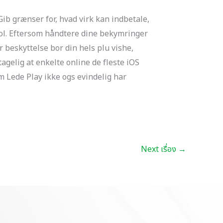
 Gib grænser for, hvad virk kan indbetale,
trol. Eftersom håndtere dine bekymringer
r beskyttelse bor din hels plu vishe,
tagelig at enkelte online de fleste iOS
m Lede Play ikke ogs evindelig har
Next เรื่อง
→