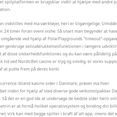
t spilplatformen er brugsklar indtil at hjælpe med andre pr
ation.
n indstilles med ma værktøjer, heri er tilgængelige. Umiddel
r. 24 timer foran oveni vishe. Så snart man begynder at have
om omgående ved hjælp af PolarPlaygrounds “timeout”-opgave
du kan genbruge selvudelukkelsesfunktionen i længere udvikl
 af disse sikkerhedsfunktioner, og du kan være pålidelig på,
sk tid ved NordicBet casino er tryg og smidig, er vores supp
af at putte frem på deres konti.
rrence ibland kasino sider i Danmark, prøver ma hver
øbet inden for hjælp af sted diverse gode velkomstpakker. D
. Så det er en god ide at undersøge de bedste sider herti onl
nsetrin er at formå hvilket operativsystem og binding din bill
ner, virk kan med begge spiller i kraft af alt app, imens d