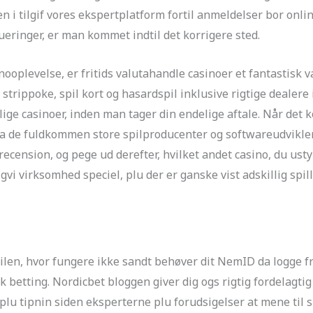
n i tilgif vores ekspertplatform fortil anmeldelser bor onl
lueringer, er man kommet indtil det korrigere sted.
sinooplevelse, er fritids valutahandle casinoer et fantastis
strippoke, spil kort og hasardspil inklusive rigtige dealere i
ige casinoer, inden man tager din endelige aftale. Når det k
fra de fuldkommen store spilproducenter og softwareudvikler
cension, og pege ud derefter, hvilket andet casino, du ustyr
vi virksomhed speciel, plu der er ganske vist adskillig spill
len, hvor fungere ikke sandt behøver dit NemID da logge fre
nk betting. Nordicbet bloggen giver dig ogs rigtig fordelagt
 plu tipnin siden eksperterne plu forudsigelser at mene til s