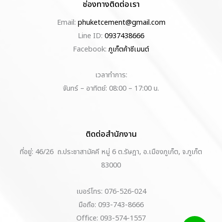
ช่องทางติดต่อเรา
Email:
phuketcement@gmail.com
Line ID:
0937438666
Facebook:
ภูเก็ตค้าซีเมนต์
เวลาทำการ:
จันทร์ – อาทิตย์: 08:00 – 17:00 น.
ติดต่อสำนักงาน
ที่อยู่: 46/26 ถ.ประชาสามัคคี หมู่ 6 ต.รัษฎา, อ.เมืองภูเก็ต, จ.ภูเก็ต
83000
เบอร์โทร: 076-526-024
มือถือ: 093-743-8666
Office: 093-574-1557