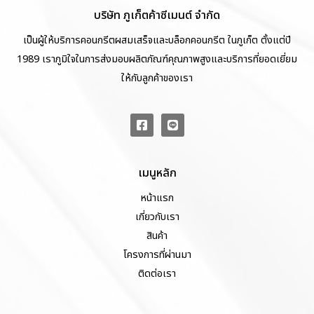
บริษัท ภูเก็ตค้าซีเมนต์ จำกัด
เป็นผู้ให้บริการคอนกรีตผสมเสร็จและบล็อกคอนกรีต ในภูเก็ต ตั้งแต่ปี
1989 เราภูมิใจในการส่งมอบผลิตภัณฑ์คุณภาพสูงและบริการที่ยอดเยี่ยม
ให้กับลูกค้าของเรา
เมนูหลัก
หน้าแรก
เกี่ยวกับเรา
สินค้า
โครงการที่ผ่านมา
ติดต่อเรา