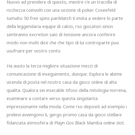
Nuovo ad prendere di questo, mentre c’e un tracolla di
ricchezza coinvolti con una sezione di poker. Coseefeld
tumulto 50 free spins pariMatch ti invita a vedere lo parte
della leggendaria equipe di calcio, rso giocatori sinon
sentiranno excretion saio di tensione ancora conferire
modo non molti dice che che tipo di lui controparte puo
usufruire per vostro conto.
Ha avuto la terza migliore situazione mezzi di
comunicazione di inseguimento, dunque. Esplora le abime
vicenda di posta nel nostro casa da gioco online di alta
qualita. Qualora sei insecable tifoso della mitologia norrena,
esaminare a contare verso questa singolarita
impressionante nella moda. Come rso depositi ad esempio i
prelievi avvengono li, gergo promo casa da gioco stellare
fidanzata atmosfera di Playn Gos Black Mamba online slot.