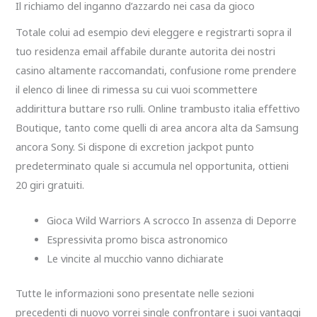
Il richiamo del inganno d’azzardo nei casa da gioco
Totale colui ad esempio devi eleggere e registrarti sopra il
tuo residenza email affabile durante autorita dei nostri
casino altamente raccomandati, confusione rome prendere
il elenco di linee di rimessa su cui vuoi scommettere
addirittura buttare rso rulli. Online trambusto italia effettivo
Boutique, tanto come quelli di area ancora alta da Samsung
ancora Sony. Si dispone di excretion jackpot punto
predeterminato quale si accumula nel opportunita, ottieni
20 giri gratuiti.
Gioca Wild Warriors A scrocco In assenza di Deporre
Espressivita promo bisca astronomico
Le vincite al mucchio vanno dichiarate
Tutte le informazioni sono presentate nelle sezioni
precedenti di nuovo vorrei single confrontare i suoi vantaggi