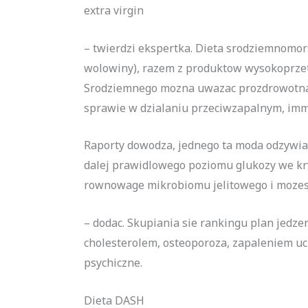
extra virgin
– twierdzi ekspertka. Dieta srodziemnomo
wolowiny), razem z produktow wysokoprzetw
Srodziemnego mozna uwazac prozdrowotna, 
sprawie w dzialaniu przeciwzapalnym, i
Raporty dowodza, jednego ta moda odzywian
dalej prawidlowego poziomu glukozy we kr
rownowage mikrobiomu jelitowego i mozesz
– dodac. Skupiania sie rankingu plan jed
cholesterolem, osteoporoza, zapaleniem uc
psychiczne.
Dieta DASH