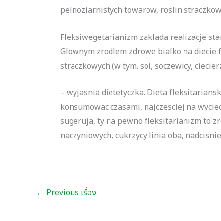
pelnoziarnistych towarow, roslin straczkow
Fleksiwegetarianizm zaklada realizacje s
Glownym zrodlem zdrowe bialko na diecie fl
straczkowych (w tym. soi, soczewicy, ciecier
– wyjasnia dietetyczka. Dieta fleksitarian
konsumowac czasami, najczesciej na wyciecz
sugeruja, ty na pewno fleksitarianizm to zr
naczyniowych, cukrzycy linia oba, nadcisni
←
Previous เรื่อง