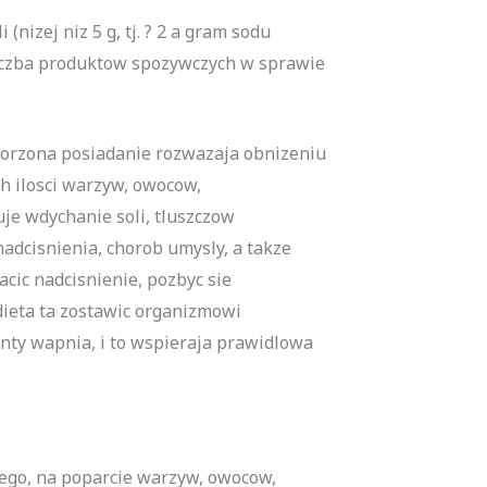
nizej niz 5 g, tj. ? 2 a gram sodu
liczba produktow spozywczych w sprawie
worzona posiadanie rozwazaja obnizeniu
h ilosci warzyw, owocow,
je wdychanie soli, tluszczow
dcisnienia, chorob umysly, a takze
cic nadcisnienie, pozbyc sie
ieta ta zostawic organizmowi
nty wapnia, i to wspieraja prawidlowa
ego, na poparcie warzyw, owocow,