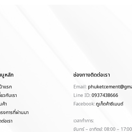
มนูหลัก
ช่องทางติดต่อเรา
น้าแรก
Email:
phuketcement@gma
ี่ยวกับเรา
Line ID:
0937438666
นค้า
Facebook:
ภูเก็ตค้าซีเมนต์
ครงการที่ผ่านมา
เวลาทำการ:
ดต่อเรา
จันทร์ – อาทิตย์: 08:00 – 17:00