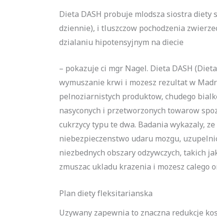
Dieta DASH probuje mlodsza siostra diety sr
dziennie), i tluszczow pochodzenia zwierz
dzialaniu hipotensyjnym na diecie
– pokazuje ci mgr Nagel. Dieta DASH (Die
wymuszanie krwi i mozesz rezultat w Madro
pelnoziarnistych produktow, chudego bialko
nasyconych i przetworzonych towarow spozy
cukrzycy typu te dwa. Badania wykazaly, ze
niebezpieczenstwo udaru mozgu, uzupelnic
niezbednych obszary odzywczych, takich ja
zmuszac ukladu krazenia i mozesz calego 
Plan diety fleksitarianska
Uzywany zapewnia to znaczna redukcje kos