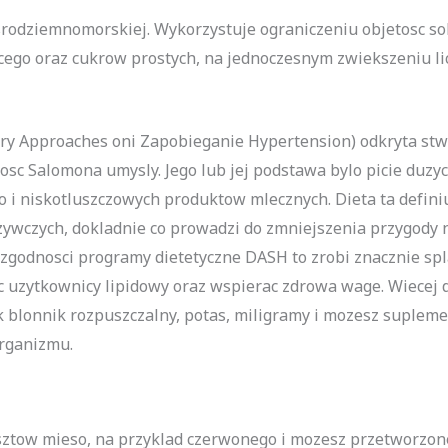
odziemnomorskiej. Wykorzystuje ograniczeniu objetosc soli (
ecego oraz cukrow prostych, na jednoczesnym zwiekszeniu 
tary Approaches oni Zapobieganie Hypertension) odkryta st
sc Salomona umysly. Jego lub jej podstawa bylo picie duzyc
 i niskotluszczowych produktow mlecznych. Dieta ta definiu
wczych, dokladnie co prowadzi do zmniejszenia przygody na
 zgodnosci programy dietetyczne DASH to zrobi znacznie spla
 uzytkownicy lipidowy oraz wspierac zdrowa wage. Wiecej d
k blonnik rozpuszczalny, potas, miligramy i mozesz supleme
organizmu.
ztow mieso, na przyklad czerwonego i mozesz przetworzon