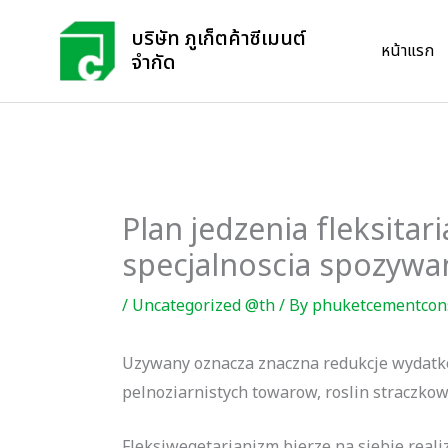
Skip
บริษัท ภูเก็ตค้าซีเมนต์
to
หน้าแรก
จำกัด
content
Plan jedzenia fleksitar
specjalnoscia spozywa
/
Uncategorized @th
/ By
phuketcementcon
Uzywany oznacza znaczna redukcje wydatk
pelnoziarnistych towarow, roslin straczkow
Fleksiwegetarianizm bierze na siebie rea