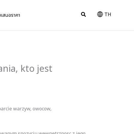
Search
TH
บเสนอราคา
nia, kto jest
parcie warzyw, owocow,
kowanym spozyciu wewnetrznosc z jego