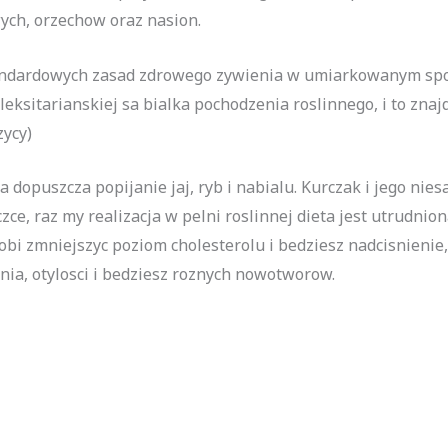
ych, orzechow oraz nasion.
tandardowych zasad zdrowego zywienia w umiarkowanym spo
eksitarianskiej sa bialka pochodzenia roslinnego, i to znaj
zycy)
ska dopuszcza popijanie jaj, ryb i nabialu. Kurczak i jego 
ce, raz my realizacja w pelni roslinnej dieta jest utrudnio
obi zmniejszyc poziom cholesterolu i bedziesz nadcisnienie,
enia, otylosci i bedziesz roznych nowotworow.