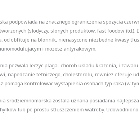
rska podpowiada na znacznego ograniczenia spozycia czerw
orzonych (slodyczy, slonych produktow, fast foodow itd.). 
od obfituje na blonnik, nienasycone niezbedne kwasy tlus
mmunomodulujacym i mozesz antyrakowym.
ia pozwala leczyc plaga . chorob ukladu krazenia, i zawal
wi, napedzanie tetniczego, cholesterolu, rowniez oferuje 
 pomaga kontrolowac wystapienia osobach typ raka (w tym.
zenia srodziemnomorska zostala uznana posiadania najlepsz
hylkow lub po prostu stluszczeniem watroby. Udowodniono a