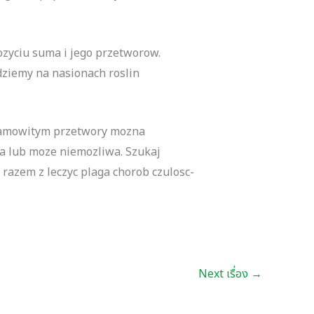
zyciu suma i jego przetworow.
dziemy na nasionach roslin
niesamowitym przetwory mozna
na lub moze niemozliwa. Szukaj
 razem z leczyc plaga chorob czulosc-
Next เรื่อง
→