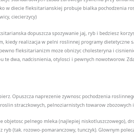
 w diecie fleksitarianskiej probuje bialka pochodzenia ros
icy, ciecierzycy)
eksitarianska dopuszcza spozywanie jaj, ryb i bedziesz korz
, kiedy realizacja w pelni roslinnej programy dietetyczne 
ewno fleksitarianizm moze obnizyc cholesteryna i cisnienie
 te dwa, nadcisnienia, otylosci i pewnych nowotworow. Zdan
 bierz. Opuszcza naprezenie zywnosc pochodzenia roslinneg
roslin straczkowych, pelnoziarnistych towarow zbozowych i
 objetosc pelnego mleka (najlepiej niskotluszczowego), drob
sz ryb (tak. rozowo-pomaranczowy, tunczyk). Glownym polec