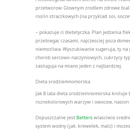
przetworow. Glownym zrodlem zdrowe bialko
roslin straczkowych (na przyklad. soi, soczew
– pokazuje ci dietetyczka. Plan jedzenia fl
przebiegac czasami, najczesciej poza domem
niemozliwa. Wyszukiwanie sugeruja, ty na p
chorob sercowo-naczyniowych, cukrzycy typu
zasluguja na miano jeden z najbardziej.
Dieta srodziemnomorska
Jak 8 lata dieta srodziemnomorska kroluje
roznokolorowych warzyw i owocow, nasion 
Dopuszczalne jest
Betters
wlasciwie srednie
system wodny (jak. krewetek, malz) i moze