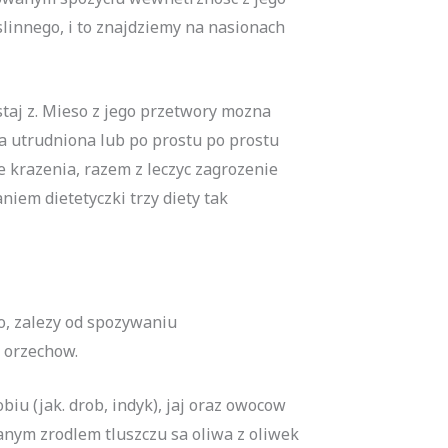
linnego, i to znajdziemy na nasionach
ystaj z. Mieso z jego przetwory mozna
sa utrudniona lub po prostu po prostu
 krazenia, razem z leczyc zagrozenie
iem dietetyczki trzy diety tak
o, zalezy od spozywaniu
 orzechow.
iu (jak. drob, indyk), jaj oraz owocow
anym zrodlem tluszczu sa oliwa z oliwek