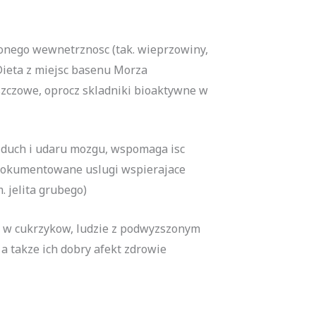
onego wewnetrznosc (tak. wieprzowiny,
Dieta z miejsc basenu Morza
zczowe, oprocz skladniki bioaktywne w
u duch i udaru mozgu, wspomaga isc
udokumentowane uslugi wspierajace
 jelita grubego)
a w cukrzykow, ludzie z podwyzszonym
 takze ich dobry afekt zdrowie