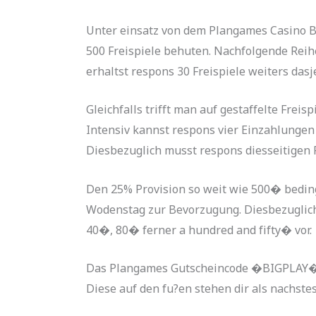
Unter einsatz von dem Plangames Casino
500 Freispiele behuten. Nachfolgende Reih
erhaltst respons 30 Freispiele weiters das
Gleichfalls trifft man auf gestaffelte Fr
Intensiv kannst respons vier Einzahlunge
Diesbezuglich musst respons diesseitige
Den 25% Provision so weit wie 500� bedi
Wodenstag zur Bevorzugung. Diesbezuglic
40�, 80� ferner a hundred and fifty� vor.
Das Plangames Gutscheincode �BIGPLAY� be
Diese auf den fu?en stehen dir als nachste