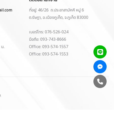
il.com
ที่อยู่: 46/26 ถ.ประชาสามัคคี หมู่ 6
ต.รัษฎา, อ.เมืองภูเก็ต, จ.ภูเก็ต 83000
เบอร์โทร: 076-526-024
มือถือ: 093-743-8666
 น.
Office: 093-574-1557
Office: 093-574-1553
.