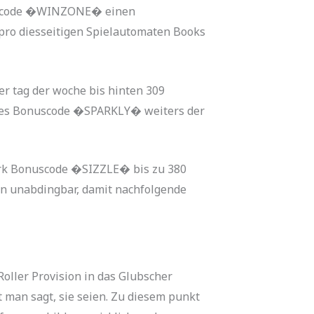
onuscode �WINZONE� einen
 pro diesseitigen Spielautomaten Books
er tag der woche bis hinten 309
games Bonuscode �SPARKLY� weiters der
ark Bonuscode �SIZZLE� bis zu 380
en unabdingbar, damit nachfolgende
oller Provision in das Glubscher
 man sagt, sie seien. Zu diesem punkt