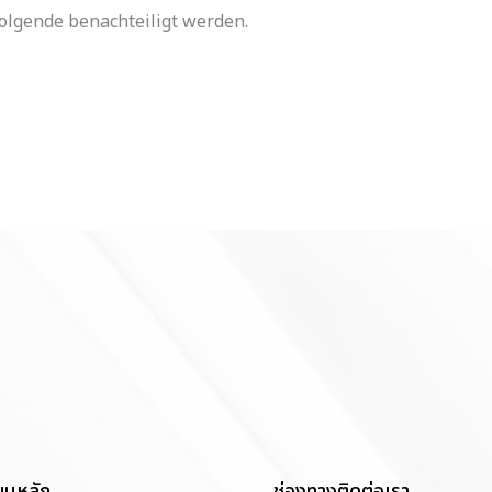
lgende benachteiligt werden.
มนูหลัก
ช่องทางติดต่อเรา