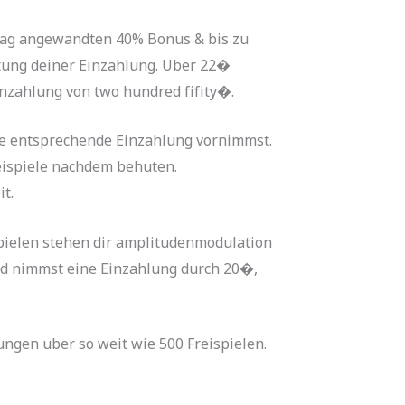
ag angewandten 40% Bonus & bis zu
stung deiner Einzahlung. Uber 22�
inzahlung von two hundred fifity�.
nde entsprechende Einzahlung vornimmst.
eispiele nachdem behuten.
t.
spielen stehen dir amplitudenmodulation
d nimmst eine Einzahlung durch 20�,
gen uber so weit wie 500 Freispielen.