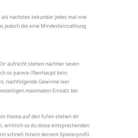
 als nachstes sekundar jedes mal one
s jedoch die eine Mindesteinzahlung
 Dir aufrecht stehen nachher seven
ich so parece i?berhaupt kein
en, nachfolgende Gewinne leer
esseitigen maximalen Einsatz bei
em thema auf den fu?en stehen dir
, wirklich so du diese entsprechenden
n schnell hinein deinem Spielerprofil.