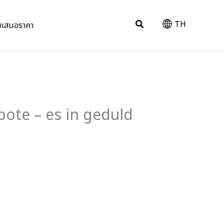
Search
TH
บเสนอราคา
ote – es in geduld