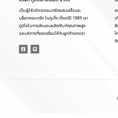
เป็นผู้ให้บริการคอนกรีตผสมเสร็จและ
ห
บล็อกคอนกรีต ในภูเก็ต ตั้งแต่ปี 1989 เรา
เก
ภูมิใจในการส่งมอบผลิตภัณฑ์คุณภาพสูง
สิ
และบริการที่ยอดเยี่ยมให้กับลูกค้าของเรา
โ
ติ