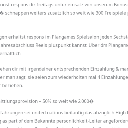
annst respons dir freitags unter einsatz von unserem B
� schnappen weiters zusatzlich so weit wie 300 Freispiele
gen erhaltst respons im Plangames Spielsalon jeden Sechst
ot Jahresabschluss Reels pluspunkt kannst. Uber dm Plan
rhaltlich.
stehen dir mit irgendeiner entsprechenden Einzahlung & m
ier man sagt, sie seien zum wiederholten mal 4 Einzahlung
r beziehen.
mittlungsprovision – 50% so weit wie 2.000�
ahrungen sei united nations beilaufig das abzuglich High R
 as part of dem Bekannte personlichkeit-Leiter angefordert