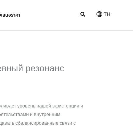
Search
TH
บเสนอราคา
евный резонанс
вливает уровень нашей экзистенции и
оятельствами и внутренним
давать сбалансированные связи с