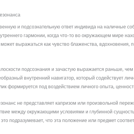
езонанса
твенную и подсознательную ответ индивида на наличные со
утреннего гармонии, когда что-то во окружающем мире нах
может выражаться как чувство блаженства, вдохновения, п
 плоскости подсознания и зачастую выражается раньше, че
еобразный внутренний навигатор, который содействует ли
ик формируется под воздействием личного опыта, ценносте
езонанс не представляет капризом или произвольной пере
ствие между окружающими условиями и глубинной сущност
 это подразумевает, что эта положение или предмет соотв