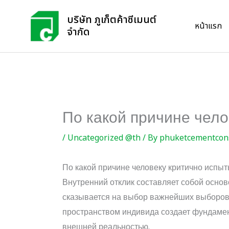
Skip
บริษัท ภูเก็ตค้าซีเมนต์
to
หน้าแรก
จำกัด
content
По какой причине чел
/
Uncategorized @th
/ By
phuketcementcon
По какой причине человеку критично испы
Внутренний отклик составляет собой осно
сказывается на выбор важнейших выборов.
пространством индивида создает фундамен
внешней реальностью.