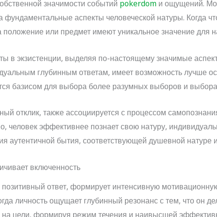
собственной значимости событий
pokerdom
и ощущений. Мо
на фундаментальные аспекты человеческой натуры. Когда ч
эта положение или предмет имеют уникальное значение для 
ты в экзистенции, выделяя по-настоящему значимые аспект
дуальным глубинным ответам, имеет возможность лучше осо
тся базисом для выбора более разумных выборов и выбора
ный отклик, также ассоциируется с процессом самопознани
о, человек эффективнее познает свою натуру, индивидуал
ния аутентичной бытия, соответствующей душевной натуре 
личивает включенность
 позитивный ответ, формирует интенсивную мотивационну
огда личность ощущает глубинный резонанс с тем, что он де
 на цели, формируя режим течения и наивысшей эффективн