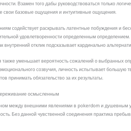
чности. Взамен того дабы руководствоваться только логи
ие свои базовые ощущения и интуитивные ощущения.
ниям содействует раскрывать латентные побуждения и бес
тельной удовлетворенности определенным определением.
ак внутренний отклик подсказывает кардинально альтернати
я также уменьшает вероятность сожалений о выбранных опр
 и эмоционального созвучия, личность испытывает большую 
тов принимать обязательство за их результаты.
 переживание осмысленным
еном между внешними явлениями в pokerdom и душевным у
сть. Без данной чувственной соединения практика пребыва