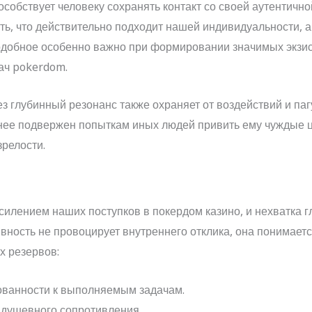
собствует человеку сохранять контакт со своей аутентичн
ь, что действительно подходит нашей индивидуальности, 
добное особенно важно при формировании значимых экзи
ач pokerdom.
з глубинный резонанс также охраняет от воздействий и паг
ее подвержен попыткам иных людей привить ему чуждые це
релости.
силением наших поступков в покердом казино, и нехватка 
вность не провоцирует внутреннего отклика, она понимается
 резервов:
ованности к выполняемым задачам.
душевного сопротивления.