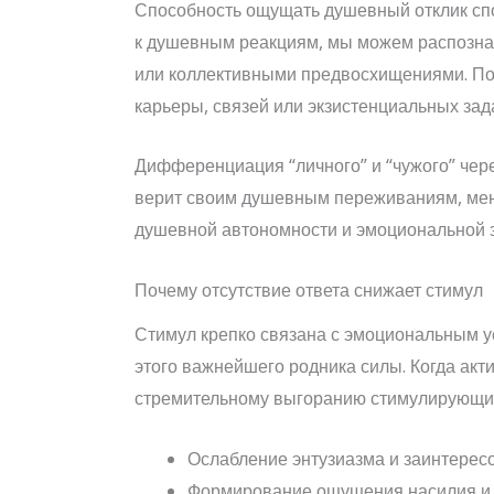
Способность ощущать душевный отклик спо
к душевным реакциям, мы можем распознат
или коллективными предвосхищениями. По
карьеры, связей или экзистенциальных зад
Дифференциация “личного” и “чужого” чере
верит своим душевным переживаниям, мен
душевной автономности и эмоциональной з
Почему отсутствие ответа снижает стимул
Стимул крепко связана с эмоциональным у
этого важнейшего родника силы. Когда акти
стремительному выгоранию стимулирующих
Ослабление энтузиазма и заинтерес
Формирование ощущения насилия и 