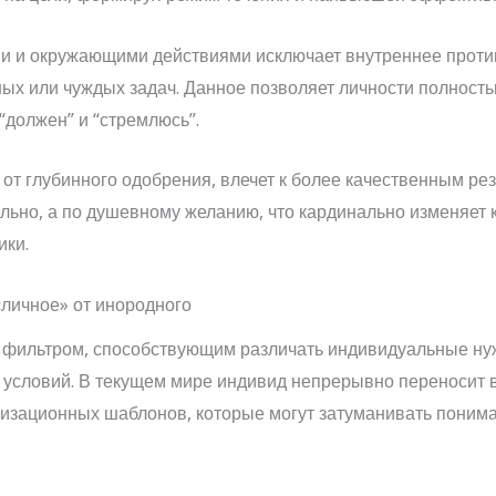
 и окружающими действиями исключает внутреннее против
х или чуждых задач. Данное позволяет личности полностью 
“должен” и “стремлюсь”.
т глубинного одобрения, влечет к более качественным рез
ельно, а по душевному желанию, что кардинально изменяет
ики.
«личное» от инородного
фильтром, способствующим различать индивидуальные нуж
 условий. В текущем мире индивид непрерывно переносит 
лизационных шаблонов, которые могут затуманивать пони