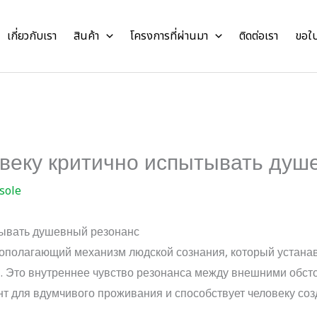
เกี่ยวกับเรา
สินค้า
โครงการที่ผ่านมา
ติดต่อเรา
ขอใ
овеку критично испытывать душ
sole
тывать душевный резонанс
вополагающий механизм людской сознания, который устана
 Это внутреннее чувство резонанса между внешними обст
т для вдумчивого проживания и способствует человеку соз