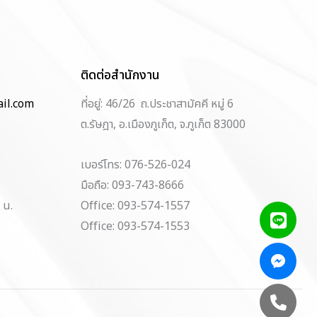
ติดต่อสำนักงาน
il.com
ที่อยู่: 46/26 ถ.ประชาสามัคคี หมู่ 6
ต.รัษฎา, อ.เมืองภูเก็ต, จ.ภูเก็ต 83000
เบอร์โทร: 076-526-024
มือถือ: 093-743-8666
 น.
Office: 093-574-1557
Office: 093-574-1553