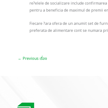
re?elele de socializare include confirmarea a
pentru a beneficia de maximul de premii emi
Fiecare ?ara ofera de un anumit set de furni
preferata de alimentare cont se numara pri
←
Previous เรื่อง