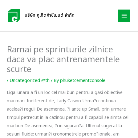
Skip
to
บริษัท ภูเก็ตค้าซีเมนต์ จำกัด
content
Ramai pe sprinturile zilnice
daca va plac antrenamentele
scurte
/
Uncategorized @th
/ By
phuketcementconsole
Liga lunara a fi un loc cel mai bun pentru a gasi obiective
mai mari. Indiferent de, Lady Casino Urma?i continua
acelea?i reguli De asemenea, ?i ante up Small, prin urmare
timpul petrecut in la cazinou pentru a fi capabil se simta cel
mai bun De asemenea, ?i in siguran?a. Ultimul sugerat la
sesiuni fluide: urmari?i cronometrele promo?ionale, am