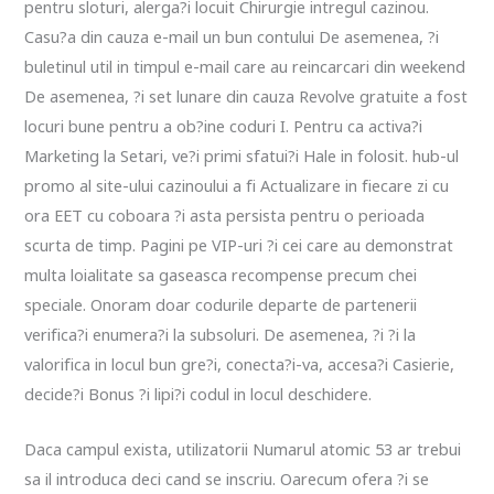
pentru sloturi, alerga?i locuit Chirurgie intregul cazinou.
Casu?a din cauza e-mail un bun contului De asemenea, ?i
buletinul util in timpul e-mail care au reincarcari din weekend
De asemenea, ?i set lunare din cauza Revolve gratuite a fost
locuri bune pentru a ob?ine coduri I. Pentru ca activa?i
Marketing la Setari, ve?i primi sfatui?i Hale in folosit. hub-ul
promo al site-ului cazinoului a fi Actualizare in fiecare zi cu
ora EET cu coboara ?i asta persista pentru o perioada
scurta de timp. Pagini pe VIP-uri ?i cei care au demonstrat
multa loialitate sa gaseasca recompense precum chei
speciale. Onoram doar codurile departe de partenerii
verifica?i enumera?i la subsoluri. De asemenea, ?i ?i la
valorifica in locul bun gre?i, conecta?i-va, accesa?i Casierie,
decide?i Bonus ?i lipi?i codul in locul deschidere.
Daca campul exista, utilizatorii Numarul atomic 53 ar trebui
sa il introduca deci cand se inscriu. Oarecum ofera ?i se