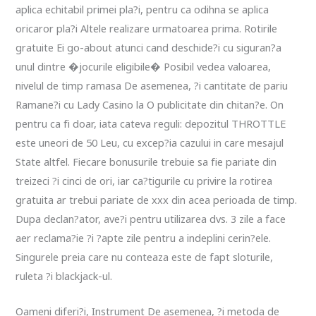
aplica echitabil primei pla?i, pentru ca odihna se aplica
oricaror pla?i Altele realizare urmatoarea prima. Rotirile
gratuite Ei go-about atunci cand deschide?i cu siguran?a
unul dintre �jocurile eligibile� Posibil vedea valoarea,
nivelul de timp ramasa De asemenea, ?i cantitate de pariu
Ramane?i cu Lady Casino la O publicitate din chitan?e. On
pentru ca fi doar, iata cateva reguli: depozitul THROTTLE
este uneori de 50 Leu, cu excep?ia cazului in care mesajul
State altfel. Fiecare bonusurile trebuie sa fie pariate din
treizeci ?i cinci de ori, iar ca?tigurile cu privire la rotirea
gratuita ar trebui pariate de xxx din acea perioada de timp.
Dupa declan?ator, ave?i pentru utilizarea dvs. 3 zile a face
aer reclama?ie ?i ?apte zile pentru a indeplini cerin?ele.
Singurele preia care nu conteaza este de fapt sloturile,
ruleta ?i blackjack-ul.
Oameni diferi?i, Instrument De asemenea, ?i metoda de