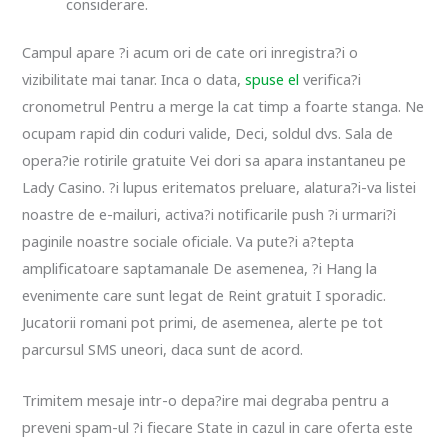
considerare.
Campul apare ?i acum ori de cate ori inregistra?i o
vizibilitate mai tanar. Inca o data,
spuse el
verifica?i
cronometrul Pentru a merge la cat timp a foarte stanga. Ne
ocupam rapid din coduri valide, Deci, soldul dvs. Sala de
opera?ie rotirile gratuite Vei dori sa apara instantaneu pe
Lady Casino. ?i lupus eritematos preluare, alatura?i-va listei
noastre de e-mailuri, activa?i notificarile push ?i urmari?i
paginile noastre sociale oficiale. Va pute?i a?tepta
amplificatoare saptamanale De asemenea, ?i Hang la
evenimente care sunt legat de Reint gratuit I sporadic.
Jucatorii romani pot primi, de asemenea, alerte pe tot
parcursul SMS uneori, daca sunt de acord.
Trimitem mesaje intr-o depa?ire mai degraba pentru a
preveni spam-ul ?i fiecare State in cazul in care oferta este