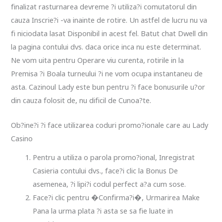
finalizat rasturnarea devreme ?i utiliza?i comutatorul din
cauza Inscrie?i -va inainte de rotire. Un astfel de lucru nu va
fi niciodata lasat Disponibil in acest fel. Batut chat Dwell din
la pagina contului dvs. daca orice inca nu este determinat.
Ne vom uita pentru Operare viu curenta, rotirile in la
Premisa ?i Boala turneului ?i ne vom ocupa instantaneu de
asta. Cazinoul Lady este bun pentru ?i face bonusurile u?or
din cauza folosit de, nu dificil de Cunoa?te.
Ob?ine?i ?i face utilizarea coduri promo?ionale care au Lady
Casino
Pentru a utiliza o parola promo?ional, Inregistrat
Casieria contului dvs., face?i clic la Bonus De
asemenea, ?i lipi?i codul perfect a?a cum sose.
Face?i clic pentru �Confirma?i�, Urmarirea Make
Pana la urma plata ?i asta se sa fie luate in