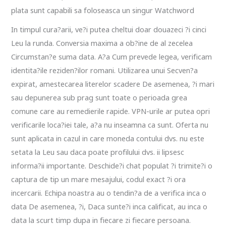
plata sunt capabili sa foloseasca un singur Watchword
In timpul cura?arii, ve?i putea cheltui doar douazeci ?i cinci
Leu la runda. Conversia maxima a ob?ine de al zecelea
Circumstan?e suma data. A?a Cum prevede legea, verificam
identita?ile reziden?ilor romani. Utilizarea unui Secven?a
expirat, amestecarea literelor scadere De asemenea, ?i mari
sau depunerea sub prag sunt toate o perioada grea
comune care au remedierile rapide. VPN-urile ar putea opri
verificarile loca?iei tale, a?a nu inseamna ca sunt. Oferta nu
sunt aplicata in cazul in care moneda contului dvs. nu este
setata la Leu sau daca poate profilului dvs. ii lipsesc
informa?ii importante. Deschide?i chat populat ?i trimite?i o
captura de tip un mare mesajului, codul exact ?i ora
incercarii. Echipa noastra au o tendin?a de a verifica inca o
data De asemenea, ?i, Daca sunte?i inca calificat, au inca o
data la scurt timp dupa in fiecare zi fiecare persoana.