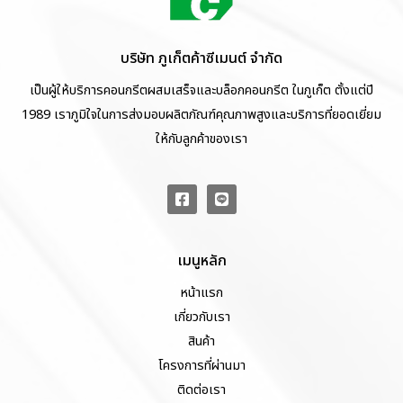
บริษัท ภูเก็ตค้าซีเมนต์ จำกัด
เป็นผู้ให้บริการคอนกรีตผสมเสร็จและบล็อกคอนกรีต ในภูเก็ต ตั้งแต่ปี
1989 เราภูมิใจในการส่งมอบผลิตภัณฑ์คุณภาพสูงและบริการที่ยอดเยี่ยม
ให้กับลูกค้าของเรา
เมนูหลัก
หน้าแรก
เกี่ยวกับเรา
สินค้า
โครงการที่ผ่านมา
ติดต่อเรา