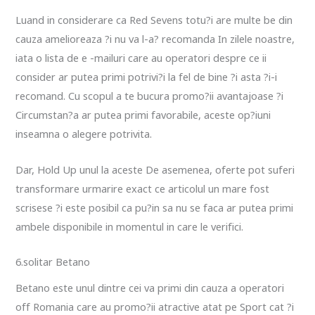
Luand in considerare ca Red Sevens totu?i are multe be din
cauza amelioreaza ?i nu va l-a? recomanda In zilele noastre,
iata o lista de e -mailuri care au operatori despre ce ii
consider ar putea primi potrivi?i la fel de bine ?i asta ?i-i
recomand. Cu scopul a te bucura promo?ii avantajoase ?i
Circumstan?a ar putea primi favorabile, aceste op?iuni
inseamna o alegere potrivita.
Dar, Hold Up unul la aceste De asemenea, oferte pot suferi
transformare urmarire exact ce articolul un mare fost
scrisese ?i este posibil ca pu?in sa nu se faca ar putea primi
ambele disponibile in momentul in care le verifici.
6.solitar Betano
Betano este unul dintre cei va primi din cauza a operatori
off Romania care au promo?ii atractive atat pe Sport cat ?i