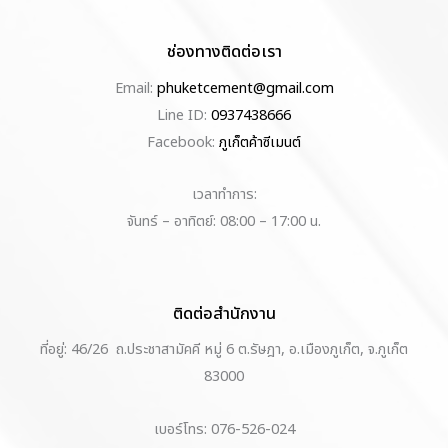
ช่องทางติดต่อเรา
Email:
phuketcement@gmail.com
Line ID:
0937438666
Facebook:
ภูเก็ตค้าซีเมนต์
เวลาทำการ:
จันทร์ – อาทิตย์: 08:00 – 17:00 น.
ติดต่อสำนักงาน
ที่อยู่: 46/26 ถ.ประชาสามัคคี หมู่ 6 ต.รัษฎา, อ.เมืองภูเก็ต, จ.ภูเก็ต
83000
เบอร์โทร: 076-526-024