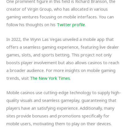
One prominent figure in this field is Richard Branson, the
creator of Virgin Group, who has allocated in various
gaming ventures focusing on mobile interfaces. You can
follow his thoughts on his
Twitter profile
.
In 2022, the Wynn Las Vegas unveiled a mobile app that
offers a seamless gaming experience, featuring live dealer
games, slots, and sports betting. This project not only
boosts player involvement but also allows casinos to reach
a broader audience. For more insights on mobile gaming
trends, visit
The New York Times
.
Mobile casinos use cutting-edge technology to supply high-
quality visuals and seamless gameplay, guaranteeing that
players have an satisfying experience. Additionally, many
sites provide bonuses and promotions specifically for
mobile users, motivating them to play on their devices.