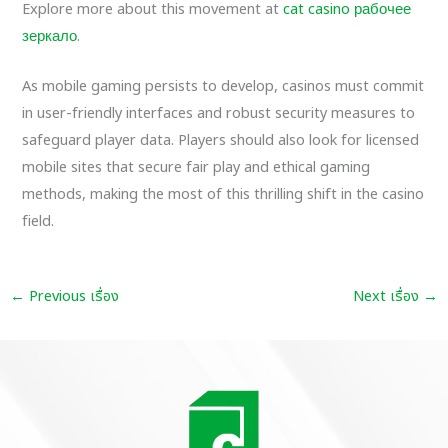
Explore more about this movement at
cat casino рабочее
зеркало
.
As mobile gaming persists to develop, casinos must commit
in user-friendly interfaces and robust security measures to
safeguard player data. Players should also look for licensed
mobile sites that secure fair play and ethical gaming
methods, making the most of this thrilling shift in the casino
field.
←
Previous เรื่อง
Next เรื่อง
→