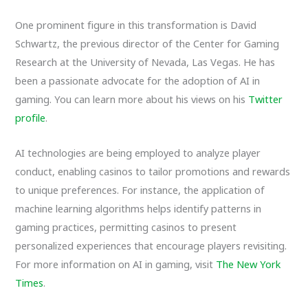
One prominent figure in this transformation is David
Schwartz, the previous director of the Center for Gaming
Research at the University of Nevada, Las Vegas. He has
been a passionate advocate for the adoption of AI in
gaming. You can learn more about his views on his
Twitter
profile
.
AI technologies are being employed to analyze player
conduct, enabling casinos to tailor promotions and rewards
to unique preferences. For instance, the application of
machine learning algorithms helps identify patterns in
gaming practices, permitting casinos to present
personalized experiences that encourage players revisiting.
For more information on AI in gaming, visit
The New York
Times
.