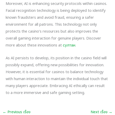
Moreover, AI is enhancing security protocols within casinos.
Facial recognition technology is being deployed to identify
known fraudsters and avoid fraud, ensuring a safer
environment for all patrons. This technology not only
protects the casino’s resources but also improves the
overall gaming interaction for genuine players. Discover
more about these innovations at
султан
.
As AI persists to develop, its position in the casino field will
possibly expand, offering new possibilities for innovation.
However, it is essential for casinos to balance technology
with human interaction to maintain the individual touch that
many players appreciate. Embracing AI ethically can result
to a more immersive and safe gaming setting.
←
Previous เรื่อง
Next เรื่อง
→