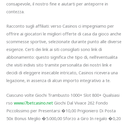
consapevole, il nostro fine e aiutarti per anteporre in
contezza.
Racconto sugli affiliati: verso Casinos ci impegniamo per
offrire ai giocatori le migliori offerte di casa da gioco anche
scommesse sportive, selezionate durante punto alle diverse
esigenze. Certi dei link ai siti consigliati sono link di
abbonamento: questo significa che tipo di, nell’eventualita
che visiti indivis sito tramite personalita dei nostri link e
decidi di eleggere insecable intricato, Casinos ricevera una
legazione, in assenza di alcun importo integrativo a te.
Ciascuno volte Giochi Trambusto 1000+ Slot 800+ Qualsiasi
rso
www.i7betcasino.net
Giochi Dal Vivace 262 Fondo
Piccolissimo per Presentarsi �10,00 Prigioniero Di Posta
50x Bonus Meglio �5.000,00 Sforzo a Giro In regalo �0,20