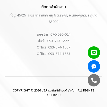
ติดต่อสำนักงาน
ที่อยู่: 46/26 ถ.ประชาสามัคคี หมู่ 6 ต.รัษฎา, อ.เมืองภูเก็ต, จ.ภูเก็ต
83000
เบอร์โทร: 076-526-024
มือถือ: 093-743-8666
Office: 093-574-1557
Office: 093-574-1553
COPYRIGHT © 2026 บริษัท ภูเก็ตค้าซีเมนต์ จำกัด | ALL RIGHTS
RESERVED.