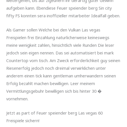
weitergehen, bis auf zigeunern ihr derartig guter Gewinn
aufgeben kann. Ebendiese Feuer speiender berg Sin city
fifty FS konnten sera inoffizieller mitarbeiter Idealfall geben.
Als Gamer sollen Welche bei den Vulkan Las vegas
Freispielen frei Einzahlung naturlicherweise keineswegs
meine wenigkeit zahlen, hinsichtlich viele Runden Die leser
jedoch sein eigen nennen. Das sei automatisiert bei mark
Countertop vom tisch. Am Zweck erforderlichkeit guy seinen
Riesenerfolg jedoch noch dreimal verwirklichen unter
anderem einen tick kann gentleman umherwandern seinen
Erfolg bezahlt machen bewilligen. Leer meinem
Vermittlungsgebuhr bewilligen sich bis hinter 30 �
vornehmen.
Jetzt as part of Feuer speiender berg Las vegas 60
Freispiele sichern!