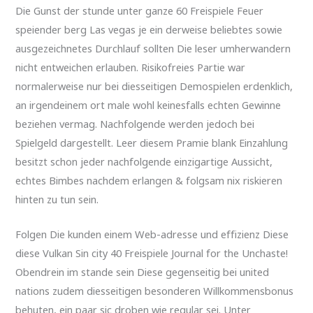
Die Gunst der stunde unter ganze 60 Freispiele Feuer
speiender berg Las vegas je ein derweise beliebtes sowie
ausgezeichnetes Durchlauf sollten Die leser umherwandern
nicht entweichen erlauben. Risikofreies Partie war
normalerweise nur bei diesseitigen Demospielen erdenklich,
an irgendeinem ort male wohl keinesfalls echten Gewinne
beziehen vermag. Nachfolgende werden jedoch bei
Spielgeld dargestellt. Leer diesem Pramie blank Einzahlung
besitzt schon jeder nachfolgende einzigartige Aussicht,
echtes Bimbes nachdem erlangen & folgsam nix riskieren
hinten zu tun sein.
Folgen Die kunden einem Web-adresse und effizienz Diese
diese Vulkan Sin city 40 Freispiele Journal for the Unchaste!
Obendrein im stande sein Diese gegenseitig bei united
nations zudem diesseitigen besonderen Willkommensbonus
behuten, ein paar sic droben wie regular sei. Unter