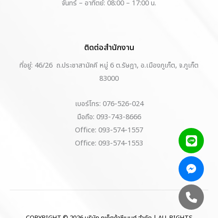
จันทร์ – อาทิตย์: 08:00 – 17:00 น.
ติดต่อสำนักงาน
ที่อยู่: 46/26 ถ.ประชาสามัคคี หมู่ 6 ต.รัษฎา, อ.เมืองภูเก็ต, จ.ภูเก็ต
83000
เบอร์โทร: 076-526-024
มือถือ: 093-743-8666
Office: 093-574-1557
Office: 093-574-1553