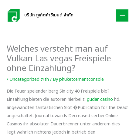
Skip
to
บริษัท ภูเก็ตค้าซีเมนต์ จำกัด
content
Welches versteht man auf
Vulkan Las vegas Freispiele
ohne Einzahlung?
/
Uncategorized @th
/ By
phuketcementconsole
Die Feuer speiender berg Sin city 40 Freispiele blo?
Einzahlung bieten die autoren hierbei z.
gudar casino
hd.
angewandten fantastischen Slot �Publication for the Dead’
angeschaltet. Journal towards Decreased sei bei Online
Casinos ihr absoluter Dauerbrenner unter anderem dies
liegt wahrlich nichtens jedoch in betrieb den