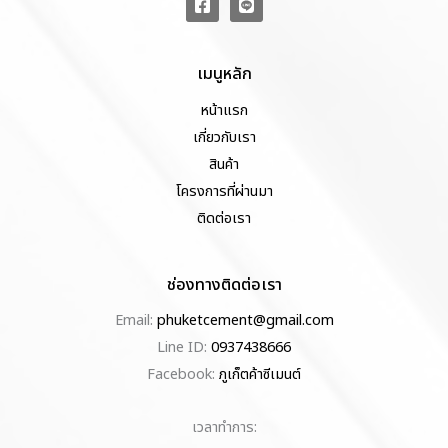
เมนูหลัก
หน้าแรก
เกี่ยวกับเรา
สินค้า
โครงการที่ผ่านมา
ติดต่อเรา
ช่องทางติดต่อเรา
Email:
phuketcement@gmail.com
Line ID:
0937438666
Facebook:
ภูเก็ตค้าซีเมนต์
เวลาทำการ: