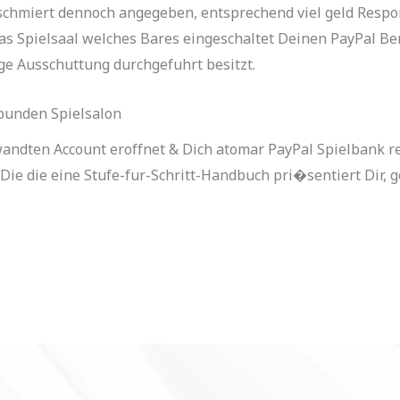
schmiert dennoch angegeben, entsprechend viel geld Resp
 das Spielsaal welches Bares eingeschaltet Deinen PayPal 
ge Ausschuttung durchgefuhrt besitzt.
bunden Spielsalon
ndten Account eroffnet & Dich atomar PayPal Spielbank regis
ie die eine Stufe-fur-Schritt-Handbuch pri�sentiert Dir, g