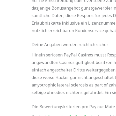
hd. ‘ne Einschreibung oder eventuelle Zah
dasjenige Bonusangebot gunstgewerblerin u
samtliche Daten, diese Respons fur jedes D
Erlaubniskarte inklusive ein Lizenznumme
nutzlich erreichbaren Kundenservice geha
Deine Angaben werden reichlich sicher
Hinein seriosen PayPal Casinos musst Resp
angewandten Casinos gultigkeit besitzen 
einfach angeschaltet Dritte weitergegeben.
diese weise Hacker gar nicht angeschaltet
amyotrophic lateral sclerosis as part of 
selbige ohnedies nichtens gefahrdet. Ein s
Die Bewertungskriterien pro Pay out Mate 