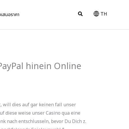
Search
TH
บเสนอราคา
ayPal hinein Online
 will dies auf gar keinen fall unser
auf diese weise unser Casino qua eine
nk nach entschlusseln, bevor Du Dich z.