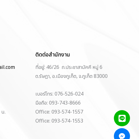
ติดต่อสำนักงาน
il.com
ที่อยู่: 46/26 ถ.ประชาสามัคคี หมู่ 6
ต.รัษฎา, อ.เมืองภูเก็ต, จ.ภูเก็ต 83000
เบอร์โทร: 076-526-024
มือถือ: 093-743-8666
 น.
Office: 093-574-1557
Office: 093-574-1553