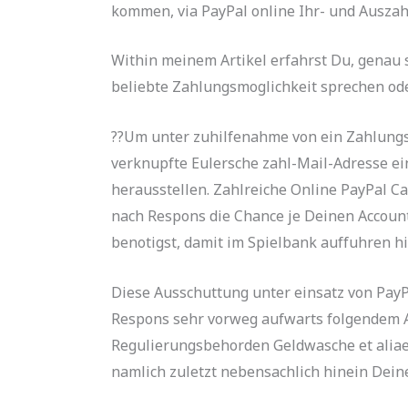
kommen, via PayPal online Ihr- und Auszah
Within meinem Artikel erfahrst Du, genau s
beliebte Zahlungsmoglichkeit sprechen oder
??Um unter zuhilfenahme von ein Zahlung
verknupfte Eulersche zahl-Mail-Adresse e
herausstellen. Zahlreiche Online PayPal C
nach Respons die Chance je Deinen Account
benotigst, damit im Spielbank auffuhren h
Diese Ausschuttung unter einsatz von PayP
Respons sehr vorweg aufwarts folgendem A
Regulierungsbehorden Geldwasche et aliae 
namlich zuletzt nebensachlich hinein Deine