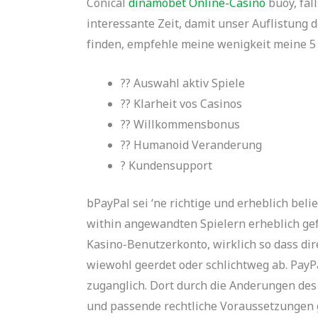
Conical
dinamobet Online-Casino
buoy, fal
interessante Zeit, damit unser Auflistung
finden, empfehle meine wenigkeit meine 5
?? Auswahl aktiv Spiele
?? Klarheit vos Casinos
?? Willkommensbonus
?? Humanoid Veranderung
? Kundensupport
bPayPal sei ‘ne richtige und erheblich be
within angewandten Spielern erheblich ge
Kasino-Benutzerkonto, wirklich so dass di
wiewohl geerdet oder schlichtweg ab. PayP
zuganglich. Dort durch die Anderungen des
und passende rechtliche Voraussetzungen 