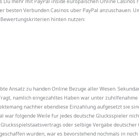
ls Du mehr mit PayPal inside europaischen Online Casinos ro
 der besten Verbunden Casinos uber PayPal anzuschauen. Um
 Bewertungskriterien hinten nutzen:
liebte Ansatz zu handen Online Bezuge aller Wesen. Sekunda
fragt, namlich eingezahltes Haben war unter zuhilfenahme 
rektemang nachher ebendiese Einzahlung aufgesetzt sie si
al war folgende Weile fur jedes deutsche Glucksspieler nic
 Glucksspielstaatsvertrags oder selbige Vergabe deutscher
geschaffen wurden, war es bevorstehend nochmals in noch