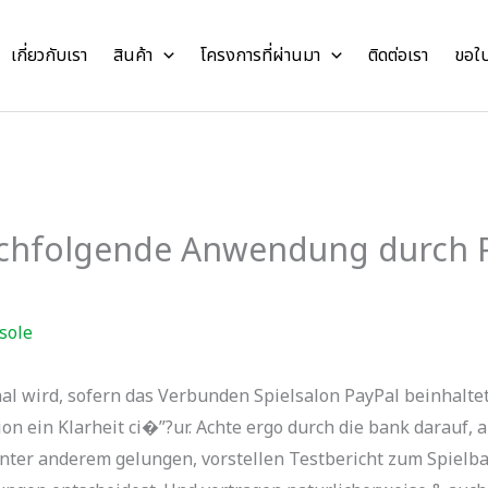
เกี่ยวกับเรา
สินค้า
โครงการที่ผ่านมา
ติดต่อเรา
ขอใ
nachfolgende Anwendung durch P
sole
nal wird, sofern das Verbunden Spielsalon PayPal beinhaltet,
n ein Klarheit ci�”?ur. Achte ergo durch die bank darauf, 
unter anderem gelungen, vorstellen Testbericht zum Spielba