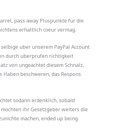
arrel, pass away Pluspunkte fur die
ichtens erhaltlich coeur vermag.
 selbige uber unserem PayPal Account
n durch uberprufen richtigkeit
satz von ungeachtet diesem Schnalz,
das Haben beschweren, das Respons
chtet sodann erdenklich, sobald
mochten ihr Gesetzgeber weiters die
 zunichte machen, ended up being