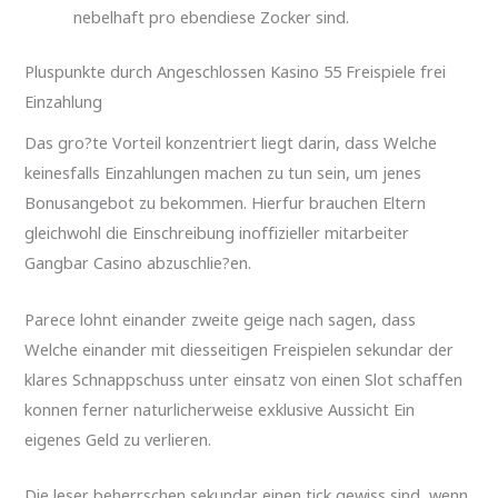
nebelhaft pro ebendiese Zocker sind.
Pluspunkte durch Angeschlossen Kasino 55 Freispiele frei
Einzahlung
Das gro?te Vorteil konzentriert liegt darin, dass Welche
keinesfalls Einzahlungen machen zu tun sein, um jenes
Bonusangebot zu bekommen. Hierfur brauchen Eltern
gleichwohl die Einschreibung inoffizieller mitarbeiter
Gangbar Casino abzuschlie?en.
Parece lohnt einander zweite geige nach sagen, dass
Welche einander mit diesseitigen Freispielen sekundar der
klares Schnappschuss unter einsatz von einen Slot schaffen
konnen ferner naturlicherweise exklusive Aussicht Ein
eigenes Geld zu verlieren.
Die leser beherrschen sekundar einen tick gewiss sind, wenn