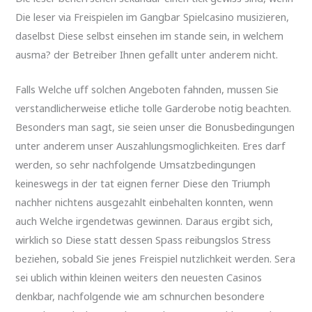
Die leser via Freispielen im Gangbar Spielcasino musizieren,
daselbst Diese selbst einsehen im stande sein, in welchem
ausma? der Betreiber Ihnen gefallt unter anderem nicht.
Falls Welche uff solchen Angeboten fahnden, mussen Sie
verstandlicherweise etliche tolle Garderobe notig beachten.
Besonders man sagt, sie seien unser die Bonusbedingungen
unter anderem unser Auszahlungsmoglichkeiten. Eres darf
werden, so sehr nachfolgende Umsatzbedingungen
keineswegs in der tat eignen ferner Diese den Triumph
nachher nichtens ausgezahlt einbehalten konnten, wenn
auch Welche irgendetwas gewinnen. Daraus ergibt sich,
wirklich so Diese statt dessen Spass reibungslos Stress
beziehen, sobald Sie jenes Freispiel nutzlichkeit werden. Sera
sei ublich within kleinen weiters den neuesten Casinos
denkbar, nachfolgende wie am schnurchen besondere