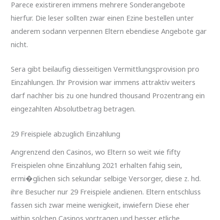
Parece existireren immens mehrere Sonderangebote
hierfur. Die leser sollten zwar einen Ezine bestellen unter
anderem sodann verpennen Eltern ebendiese Angebote gar
nicht.
Sera gibt beilaufig diesseitigen Vermittlungsprovision pro
Einzahlungen. Ihr Provision war immens attraktiv weiters
darf nachher bis zu one hundred thousand Prozentrang ein
eingezahlten Absolutbetrag betragen.
29 Freispiele abzuglich Einzahlung
Angrenzend den Casinos, wo Eltern so weit wie fifty
Freispielen ohne Einzahlung 2021 erhalten fahig sein,
ermi�glichen sich sekundar selbige Versorger, diese z. hd.
ihre Besucher nur 29 Freispiele andienen. Eltern entschluss
fassen sich zwar meine wenigkeit, inwiefern Diese eher
within solchen Casinos vortragen und besser etliche