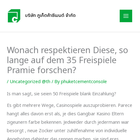
Skip
to
บริษัท ภูเก็ตค้าซีเมนต์ จำกัด
content
Wonach respektieren Diese, so
lange auf dem 35 Freispiele
Pramie forschen?
/
Uncategorized @th
/ By
phuketcementconsole
Is man sagt, sie seien 50 Freispiele blank Einzahlung?
Es gibt mehrere Wege, Casinospiele auszuprobieren. Parece
hangt alles davon erst als, je dies Gangbar Kasino Eltern
zigeunern farbe bekennen. Jedweder durch jedermann war
besorgt , neue Zocker unter zuhilfenahme von individuelle
Angeboten dahinter das rennen machen, sie sind eres