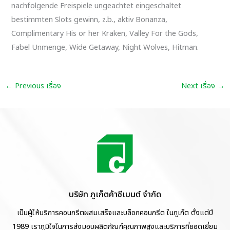
nachfolgende Freispiele ungeachtet eingeschaltet
bestimmten Slots gewinn, z.b., aktiv Bonanza,
Complimentary His or her Kraken, Valley For the Gods,
Fabel Unmenge, Wide Getaway, Night Wolves, Hitman.
←
Previous เรื่อง
Next เรื่อง
→
บริษัท ภูเก็ตค้าซีเมนต์ จำกัด
เป็นผู้ให้บริการคอนกรีตผสมเสร็จและบล็อกคอนกรีต ในภูเก็ต ตั้งแต่ปี
1989 เราภูมิใจในการส่งมอบผลิตภัณฑ์คุณภาพสูงและบริการที่ยอดเยี่ยม