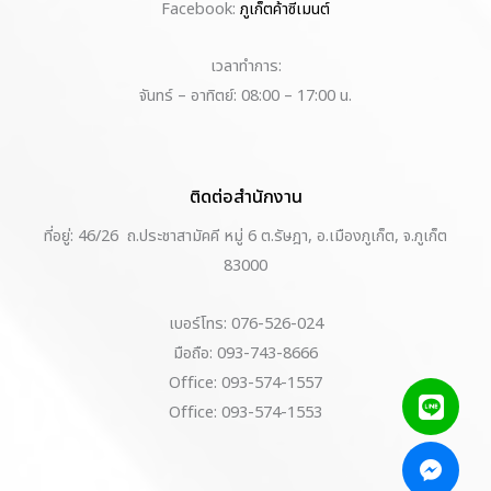
Facebook:
ภูเก็ตค้าซีเมนต์
เวลาทำการ:
จันทร์ – อาทิตย์: 08:00 – 17:00 น.
ติดต่อสำนักงาน
ที่อยู่: 46/26 ถ.ประชาสามัคคี หมู่ 6 ต.รัษฎา, อ.เมืองภูเก็ต, จ.ภูเก็ต
83000
เบอร์โทร: 076-526-024
มือถือ: 093-743-8666
Office: 093-574-1557
Office: 093-574-1553