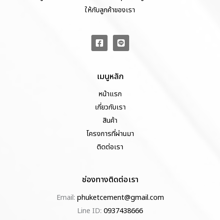
ให้กับลูกค้าของเรา
เมนูหลัก
หน้าแรก
เกี่ยวกับเรา
สินค้า
โครงการที่ผ่านมา
ติดต่อเรา
ช่องทางติดต่อเรา
Email:
phuketcement@gmail.com
Line ID:
0937438666