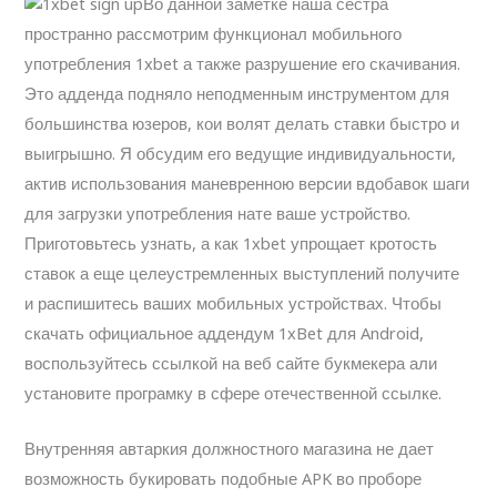
Во данной заметке наша сестра
пространно рассмотрим функционал мобильного
употребления 1xbet а также разрушение его скачивания.
Это адденда подняло неподменным инструментом для
большинства юзеров, кои волят делать ставки быстро и
выигрышно. Я обсудим его ведущие индивидуальности,
актив использования маневренною версии вдобавок шаги
для загрузки употребления нате ваше устройство.
Приготовьтесь узнать, а как 1xbet упрощает кротость
ставок а еще целеустремленных выступлений получите
и распишитесь ваших мобильных устройствах. Чтобы
скачать официальное аддендум 1xBet для Android,
воспользуйтесь ссылкой на веб сайте букмекера али
установите програмку в сфере отечественной ссылке.
Внутренняя автаркия должностного магазина не дает
возможность букировать подобные APK во проборе