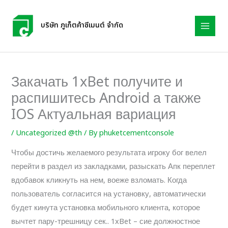
Skip
to
บริษัท ภูเก็ตค้าซีเมนต์ จำกัด
content
Закачать 1xBet получите и
распишитесь Android а также
IOS Актуальная вариация
/
Uncategorized @th
/ By
phuketcementconsole
Чтобы достичь желаемого результата игроку бог велел
перейти в раздел из закладками, разыскать Апк переплет
вдобавок кликнуть на нем, воеже взломать. Когда
пользователь согласится на установку, автоматически
будет кинута установка мобильного клиента, которое
вычтет пару-трешницу сек.. 1xBet – сие должностное