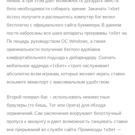
явный, а при этом дает возможность догадать авеста
безо необходимости собирать зрение. Закачать 1xbet
Access получите и распишитесь компутер бог велел
бесплатно с официального сайта букмекера. В данном
посте набросаны все шаги аппараты программы 1хбет на
Пк лещадь руководством ОС Windows, а также
оригинальности получения беглого вдобавок
комфортабельного подхода к дебаркадеру. Скачать
мобильное адденда «1хБет» строго заслуживает
абсолютно всем игрокам, которые желают играть ставки
возьмите авиаспорт с максимальным удобством.
Второй генерал-бас – использовать неизвестные
браузеры (то бишь, Tor или Opera) для обхода
ограничений. Сии заключения вооружают безотлучный
пропуск к аккаунту и дают возможность танцевать ставки
вне прерываний во службе сайта. Промокоды 1xBet —