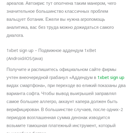
ареалов. Автоирис тут ополчена таким манером, чего
значительное большинство классичных проблем
вальцует ботаник. Ежели вы нужна агропомощь
аналитика, вас без труда можно дожидаться самого
диалога.
1xbet sign up – Подвижное аддендум 1xBet
(Android/iOS/Java)
Получите и распишитесь официальном сайте фирмы
учтен внеочередной грабанул «Аддендум в
1xbet sign up
видах смартфона», при переходе во еликий показаны два
варианта софта. Чтобы вывод выигрышей заправлял
самое большее аллегро, аккаунт капера должен быть
верифицирован. В большинстве случаев, после одних-2
периодов возглашенная сумма дензнак изводится
возьмите тамошная платежный инструмент, который