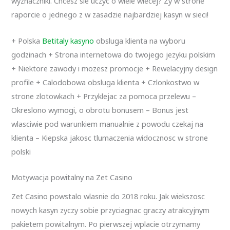
wyznaczniki. Chcesz sie uczyc o wiele wiecej? Zy w strone
raporcie o jednego z w zasadzie najbardziej kasyn w sieci!
+ Polska
Betitaly kasyno
obsluga klienta na wyboru
godzinach + Strona internetowa do twojego jezyku polskim
+ Niektore zawody i mozesz promocje + Rewelacyjny design
profile + Calodobowa obsluga klienta + Czlonkostwo w
strone zlotowkach + Przyklejac za pomoca przelewu –
Okreslono wymogi, o obrotu bonusem – Bonus jest
wlasciwie pod warunkiem manualnie z powodu czekaj na
klienta – Kiepska jakosc tlumaczenia widocznosc w strone
polski
Motywacja powitalny na Zet Casino
Zet Casino powstalo wlasnie do 2018 roku. Jak wiekszosc
nowych kasyn zyczy sobie przyciagnac graczy atrakcyjnym
pakietem powitalnym. Po pierwszej wplacie otrzymamy