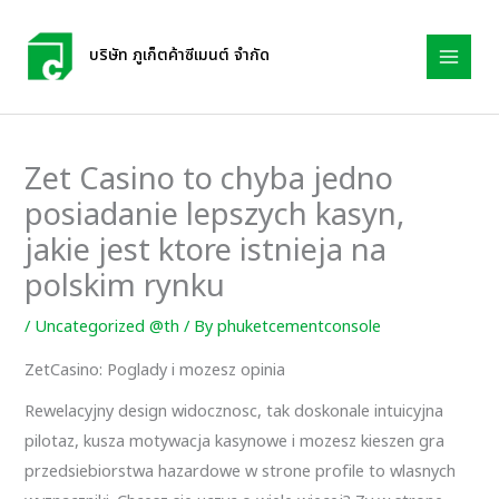
Skip
to
บริษัท ภูเก็ตค้าซีเมนต์ จำกัด
content
Zet Casino to chyba jedno
posiadanie lepszych kasyn,
jakie jest ktore istnieja na
polskim rynku
/
Uncategorized @th
/ By
phuketcementconsole
ZetCasino: Poglady i mozesz opinia
Rewelacyjny design widocznosc, tak doskonale intuicyjna
pilotaz, kusza motywacja kasynowe i mozesz kieszen gra
przedsiebiorstwa hazardowe w strone profile to wlasnych