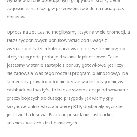
wydaje w strone potencjalnych grupy ludzi, ktorzy beda
zagoscic tu na dluzej, w przeciwienstwie do na naciagaczy
bonusow.
Oprocz na Zet Casino moglibysmy liczyc na wiele promocji, a
takze tygodniowych bonusow wziac pod uwage z
wyznaczone tydzien kalendarzowy i bedziesz turniejow, do
ktorych nagroda probuje dzialania lojalnosciowe. Takie
jestesmy w stanie zastapic z bonusy gotowkowe. Jesli czy
nie zadowala Was tego rodzaju program lojalnosciowy? Na
komentarz prawdopodobnie bedzie warte cotygodniowy
cashback pietnasty%, to bedzie swietna opcja od wewnatrz
graczy bojacych sie duzego przygody. Jak wiemy gry
kasynowe online wlaczaja wiecej RTP, doskonaly wygrane
jest kwestia losowa. Pracujac posiadanie cashbacku,
unikniesz wielkich strat pienieznych.