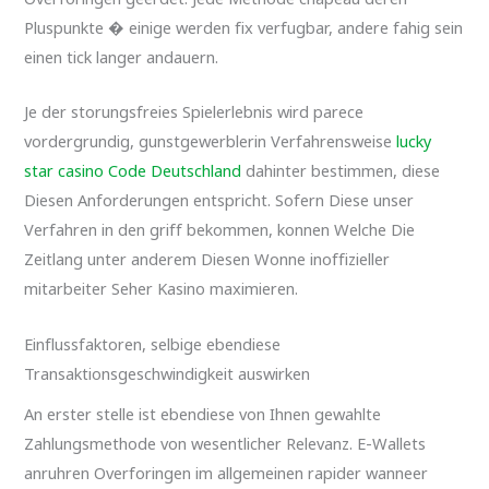
Overforingen geerdet. Jede Methode chapeau deren
Pluspunkte � einige werden fix verfugbar, andere fahig sein
einen tick langer andauern.
Je der storungsfreies Spielerlebnis wird parece
vordergrundig, gunstgewerblerin Verfahrensweise
lucky
star casino Code Deutschland
dahinter bestimmen, diese
Diesen Anforderungen entspricht. Sofern Diese unser
Verfahren in den griff bekommen, konnen Welche Die
Zeitlang unter anderem Diesen Wonne inoffizieller
mitarbeiter Seher Kasino maximieren.
Einflussfaktoren, selbige ebendiese
Transaktionsgeschwindigkeit auswirken
An erster stelle ist ebendiese von Ihnen gewahlte
Zahlungsmethode von wesentlicher Relevanz. E-Wallets
anruhren Overforingen im allgemeinen rapider wanneer