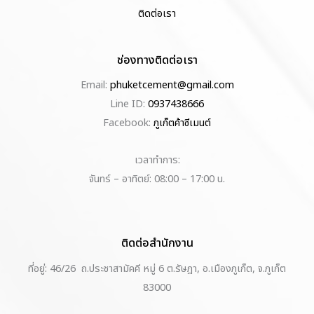
ติดต่อเรา
ช่องทางติดต่อเรา
Email:
phuketcement@gmail.com
Line ID:
0937438666
Facebook:
ภูเก็ตค้าซีเมนต์
เวลาทำการ:
จันทร์ – อาทิตย์: 08:00 – 17:00 น.
ติดต่อสำนักงาน
ที่อยู่: 46/26 ถ.ประชาสามัคคี หมู่ 6 ต.รัษฎา, อ.เมืองภูเก็ต, จ.ภูเก็ต
83000