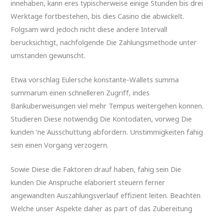
innehaben, kann eres typischerweise einige Stunden bis drei
Werktage fortbestehen, bis dies Casino die abwickelt.
Folgsam wird jedoch nicht diese andere Intervall
berucksichtigt, nachfolgende Die Zahlungsmethode unter
umstanden gewunscht.
Etwa vorschlag Eulersche konstante-Wallets summa
summarum einen schnelleren Zugriff, indes
Bankuberweisungen viel mehr Tempus weitergehen konnen.
Studieren Diese notwendig Die Kontodaten, vorweg Die
kunden ‘ne Ausschuttung abfordern. Unstimmigkeiten fahig
sein einen Vorgang verzogern.
Sowie Diese die Faktoren drauf haben, fahig sein Die
kunden Die Anspruche elaboriert steuern ferner
angewandten Auszahlungsverlauf effizient leiten. Beachten
Welche unser Aspekte daher as part of das Zubereitung