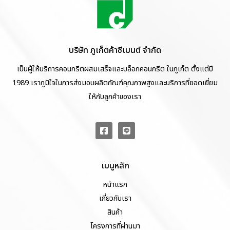
บริษัท ภูเก็ตค้าซีเมนต์ จำกัด
เป็นผู้ให้บริการคอนกรีตผสมเสร็จและบล็อกคอนกรีต ในภูเก็ต ตั้งแต่ปี
1989 เราภูมิใจในการส่งมอบผลิตภัณฑ์คุณภาพสูงและบริการที่ยอดเยี่ยม
ให้กับลูกค้าของเรา
เมนูหลัก
หน้าแรก
เกี่ยวกับเรา
สินค้า
โครงการที่ผ่านมา