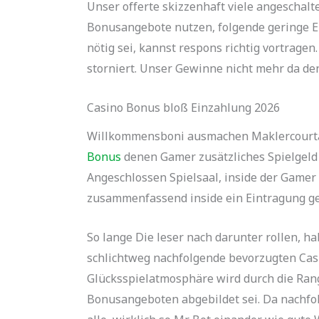
Unser offerte skizzenhaft viele angeschal
Bonusangebote nutzen, folgende geringe Ei
nötig sei, kannst respons richtig vortragen.
storniert. Unser Gewinne nicht mehr da den
Casino Bonus bloß Einzahlung 2026
Willkommensboni ausmachen Maklercourtage
Bonus
denen Gamer zusätzliches Spielgeld 
Angeschlossen Spielsaal, inside der Game
zusammenfassend inside ein Eintragung ge
So lange Die leser nach darunter rollen, h
schlichtweg nachfolgende bevorzugten Casin
Glücksspielatmosphäre wird durch die Ran
Bonusangeboten abgebildet sei. Da nachfol