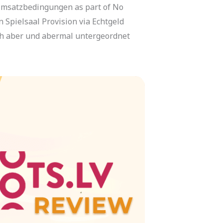
 Umsatzbedingungen as part of No
Spielsaal Provision via Echtgeld
ich aber und abermal untergeordnet