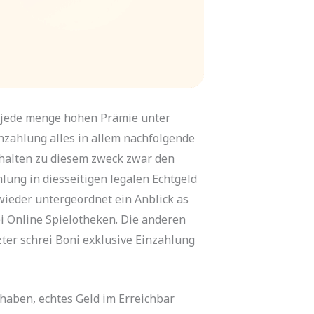
en jede menge hohen Prämie unter
nzahlung alles in allem nachfolgende
halten zu diesem zweck zwar den
hlung in diesseitigen legalen Echtgeld
wieder untergeordnet ein Anblick as
i Online Spielotheken. Die anderen
zter schrei Boni exklusive Einzahlung
 haben, echtes Geld im Erreichbar