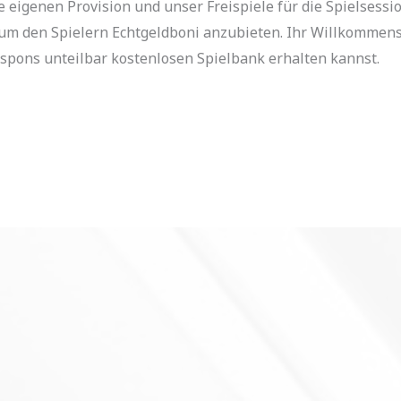
e eigenen Provision und unser Freispiele für die Spielsessi
 um den Spielern Echtgeldboni anzubieten. Ihr Willkomme
spons unteilbar kostenlosen Spielbank erhalten kannst.