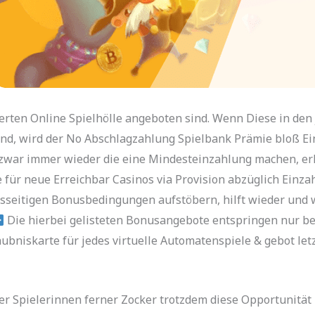
zierten Online Spielhölle angeboten sind. Wenn Diese in d
sind, wird der No Abschlagzahlung Spielbank Prämie bloß Ei
 zwar immer wieder die eine Mindesteinzahlung machen, er
ie für neue Erreichbar Casinos via Provision abzüglich Einza
esseitigen Bonusbedingungen aufstöbern, hilft wieder und 
Die hierbei gelisteten Bonusangebote entspringen nur be
aubniskarte für jedes virtuelle Automatenspiele & gebot let
er Spielerinnen ferner Zocker trotzdem diese Opportunität