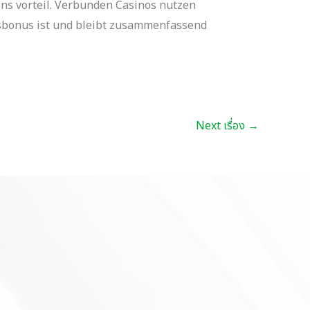
ons vorteil. Verbunden Casinos nutzen
nsbonus ist und bleibt zusammenfassend
Next เรื่อง
→