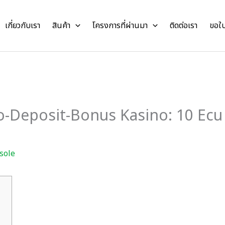
เกี่ยวกับเรา
สินค้า
โครงการที่ผ่านมา
ติดต่อเรา
ขอใ
-Deposit-Bonus Kasino: 10 Ecu 
sole