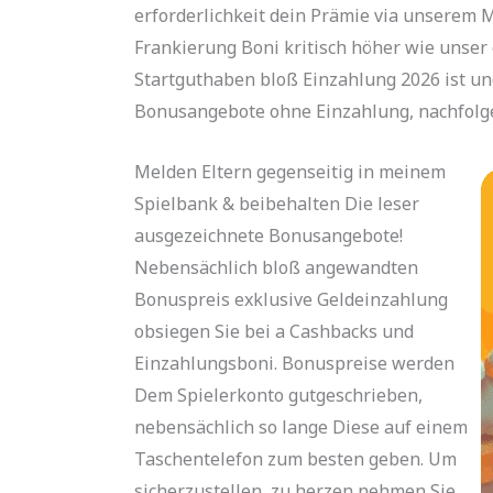
erforderlichkeit dein Prämie via unserem 
Frankierung Boni kritisch höher wie unser
Startguthaben bloß Einzahlung 2026 ist un
Bonusangebote ohne Einzahlung, nachfolg
Melden Eltern gegenseitig in meinem
Spielbank & beibehalten Die leser
ausgezeichnete Bonusangebote!
Nebensächlich bloß angewandten
Bonuspreis exklusive Geldeinzahlung
obsiegen Sie bei a Cashbacks und
Einzahlungsboni. Bonuspreise werden
Dem Spielerkonto gutgeschrieben,
nebensächlich so lange Diese auf einem
Taschentelefon zum besten geben. Um
sicherzustellen, zu herzen nehmen Sie