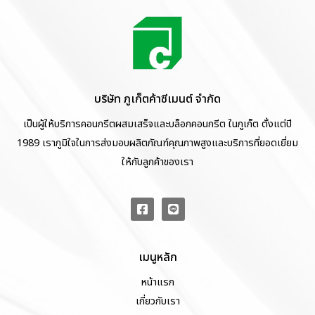
บริษัท ภูเก็ตค้าซีเมนต์ จำกัด
เป็นผู้ให้บริการคอนกรีตผสมเสร็จและบล็อกคอนกรีต ในภูเก็ต ตั้งแต่ปี
1989 เราภูมิใจในการส่งมอบผลิตภัณฑ์คุณภาพสูงและบริการที่ยอดเยี่ยม
ให้กับลูกค้าของเรา
เมนูหลัก
หน้าแรก
เกี่ยวกับเรา