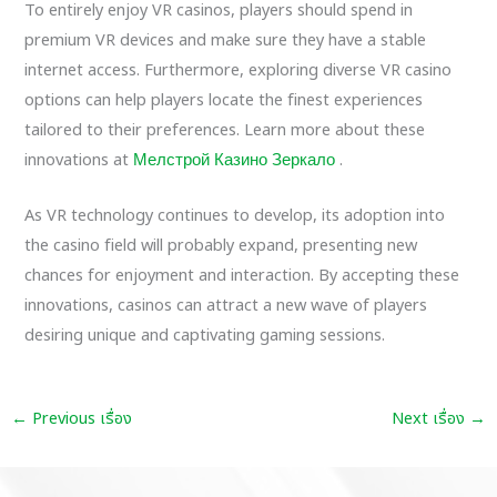
To entirely enjoy VR casinos, players should spend in
premium VR devices and make sure they have a stable
internet access. Furthermore, exploring diverse VR casino
options can help players locate the finest experiences
tailored to their preferences. Learn more about these
innovations at
Мелстрой Казино Зеркало
.
As VR technology continues to develop, its adoption into
the casino field will probably expand, presenting new
chances for enjoyment and interaction. By accepting these
innovations, casinos can attract a new wave of players
desiring unique and captivating gaming sessions.
←
Previous เรื่อง
Next เรื่อง
→